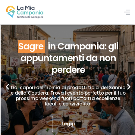
Sagre
in Campania: gli
appuntamenti da non
perdere
Dai sapori dell'Irpinia ai prodotti tipici del Sannio
e della Costiera. Trova l'evento perfetto per il tuo
prossimo weekend fuori porta tra eccellenze
locali e convivialità.
Leggi