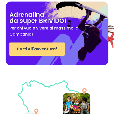
Adrenalina
da super BRIVIDO!
Per chi vuole vivere al massimo la
Campania!
Parti All'avventura!