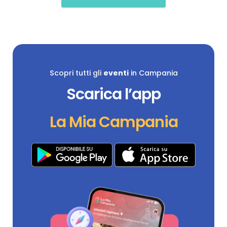
Scopri tutti gli
eventi
in Campania
Scarica l’app
La Mia Campania