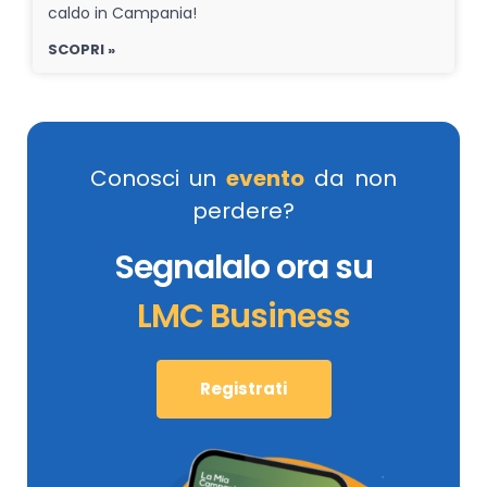
caldo in Campania!
SCOPRI »
Conosci un
evento
da non
perdere?
Segnalalo ora su
LMC Business
Registrati