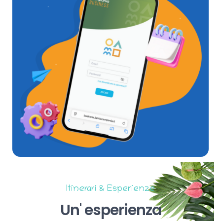
Itinerari & Esperienze
Un'
esperienza