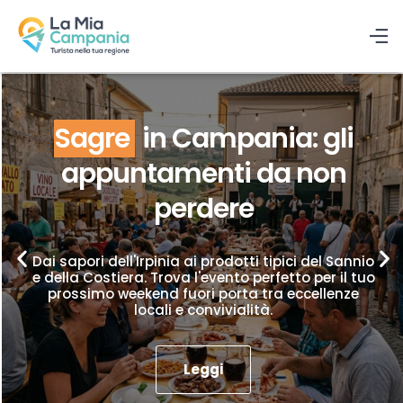
Sagre
in Campania: gli
appuntamenti da non
perdere
Dai sapori dell'Irpinia ai prodotti tipici del Sannio
e della Costiera. Trova l'evento perfetto per il tuo
prossimo weekend fuori porta tra eccellenze
locali e convivialità.
Leggi