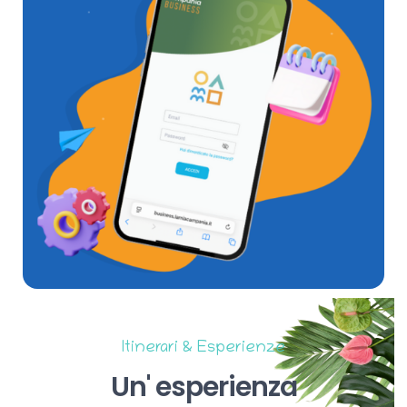
Itinerari & Esperienze
Un'
esperienza