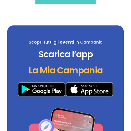
Scopri tutti gli
eventi
in Campania
Scarica l’app
La Mia Campania