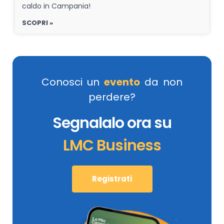
caldo in Campania!
SCOPRI »
Conosci un
evento
da non
perdere?
Segnalalo ora su
LMC Business
Registrati