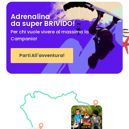
Adrenalina
da super BRIVIDO!
Per chi vuole vivere al massimo la
Campania!
Parti All'avventura!