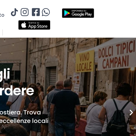
to
li
rdere
Costiera. Trova
eccellenze locali