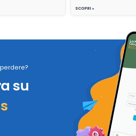
SCOPRI »
perdere?
ra su
ss