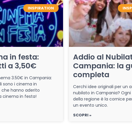
INSPIRATION
INS
a in festa:
Addio al Nubilat
tti a 3,50€
Campania: la g
completa
cinema 3.50€ in Campania:
li sono i cinema in
Cerchi idee originali per un a
che hanno aderito
nubilato in Campania? Ogni
iva cinema in festa!
della regione è la cornice pe
un evento unico.
SCOPRI »