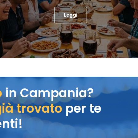
Leggi
o
in Campania?
ià trovato
per te
nti!