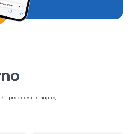
rno
che per scovare i sapori,