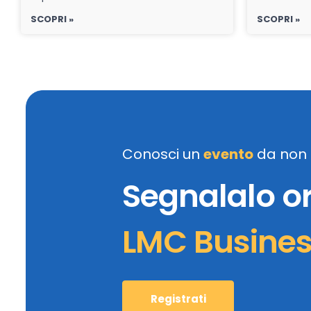
SCOPRI »
SCOPRI »
Conosci un
evento
da non 
Segnalalo o
LMC Busine
Registrati