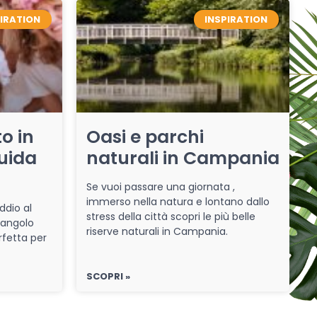
PIRATION
INSPIRATION
o in
Oasi e parchi
uida
naturali in Campania
Se vuoi passare una giornata ,
immerso nella natura e lontano dallo
ddio al
stress della città scopri le più belle
 angolo
riserve naturali in Campania.
rfetta per
SCOPRI »