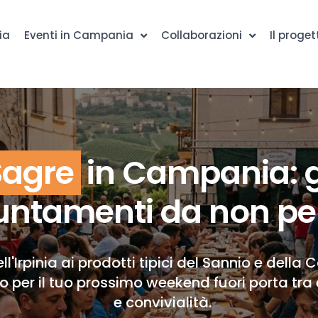
ia
Eventi in Campania
Collaborazioni
Il proget
Sagre
in Campania: g
ntamenti da non pe
ll'Irpinia ai prodotti tipici del Sannio e della 
to per il tuo prossimo weekend fuori porta tra 
e convivialità.