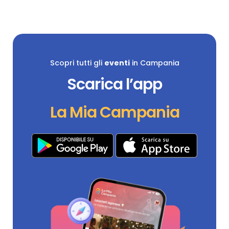
Scopri tutti gli
eventi
in Campania
Scarica l’app
La Mia Campania