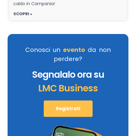
caldo in Campania!
SCOPRI »
Conosci un
evento
da non
perdere?
Segnalalo ora su
LMC Business
Registrati