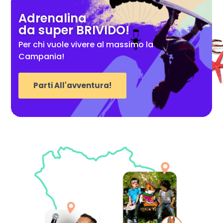
Adrenalina
da super BRIVIDO!
Per chi vuole vivere al massimo la
Campania!
Parti All'avventura!