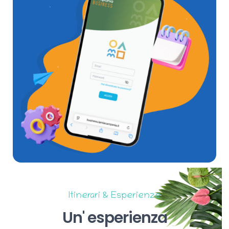
Itinerari & Esperienze
Un'
esperienza