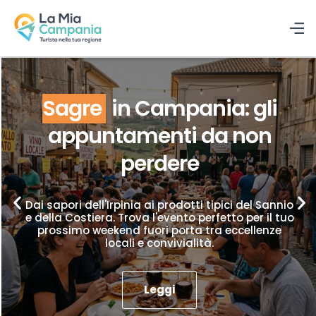
Sagre
in Campania: gli
appuntamenti da non
perdere
Dai sapori dell'Irpinia ai prodotti tipici del Sannio
e della Costiera. Trova l'evento perfetto per il tuo
prossimo weekend fuori porta tra eccellenze
locali e convivialità.
Leggi