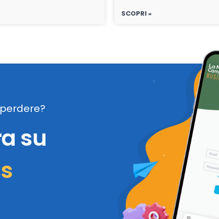
SCOPRI »
perdere?
ra su
ss