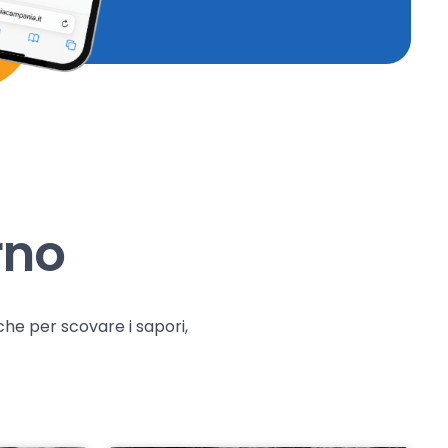
rno
che per scovare i sapori,