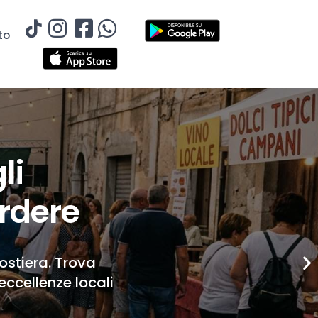
to
li
rdere
Costiera. Trova
eccellenze locali