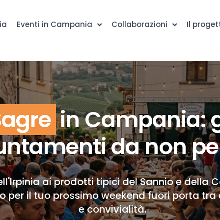
ia
Eventi in Campania
Collaborazioni
Il proget
Sagre
in Campania: g
ntamenti da non pe
ll'Irpinia ai prodotti tipici del Sannio e della 
to per il tuo prossimo weekend fuori porta tra 
e convivialità.