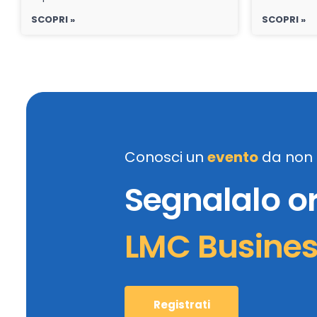
SCOPRI »
SCOPRI »
Conosci un
evento
da non 
Segnalalo o
LMC Busine
Registrati