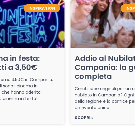
INSPIRATION
INS
a in festa:
Addio al Nubilat
tti a 3,50€
Campania: la g
completa
cinema 3.50€ in Campania:
li sono i cinema in
Cerchi idee originali per un a
che hanno aderito
nubilato in Campania? Ogni
iva cinema in festa!
della regione è la cornice pe
un evento unico.
SCOPRI »