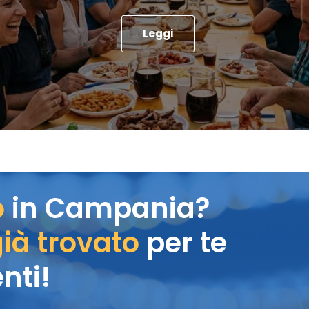
Leggi
o
in Campania?
ià trovato
per te
nti!