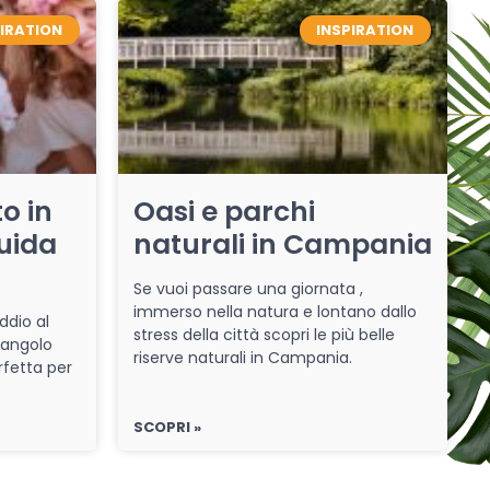
PIRATION
INSPIRATION
o in
Oasi e parchi
uida
naturali in Campania
Se vuoi passare una giornata ,
immerso nella natura e lontano dallo
ddio al
stress della città scopri le più belle
 angolo
riserve naturali in Campania.
rfetta per
SCOPRI »