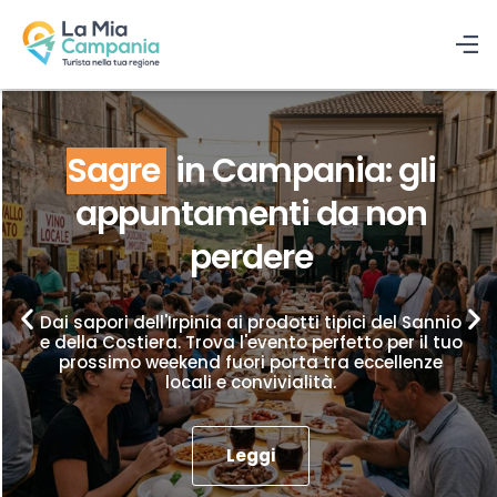
Sagre
in Campania: gli
appuntamenti da non
perdere
Dai sapori dell'Irpinia ai prodotti tipici del Sannio
e della Costiera. Trova l'evento perfetto per il tuo
prossimo weekend fuori porta tra eccellenze
locali e convivialità.
Leggi