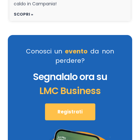
caldo in Campania!
SCOPRI »
Conosci un
evento
da non
perdere?
Segnalalo ora su
LMC Business
Registrati