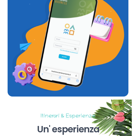
Itinerari & Esperienze
Un'
esperienza