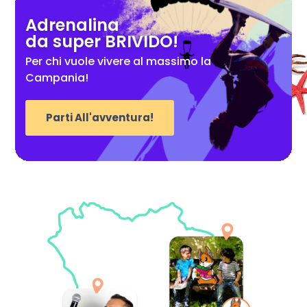
Adrenalina
da super BRIVIDO!
Per chi vuole vivere al massimo la
Campania!
Parti All'avventura!