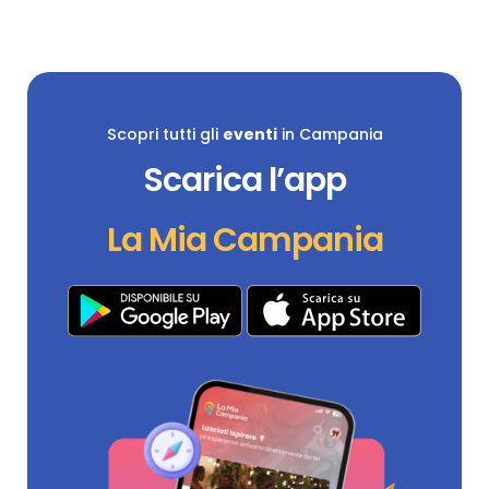
Scopri tutti gli
eventi
in Campania
Scarica l’app
La Mia Campania