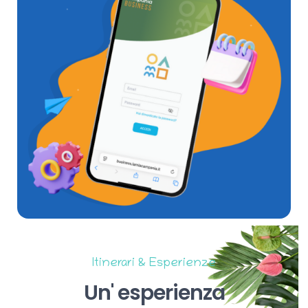
Itinerari & Esperienze
Un'
esperienza