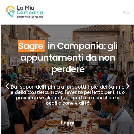
Sagre
in Campania: gli
appuntamenti da non
perdere
Dai sapori dell'Irpinia ai prodotti tipici del Sannio
e della Costiera. Trova l'evento perfetto per il tuo
prossimo weekend fuori porta tra eccellenze
locali e convivialità.
Leggi