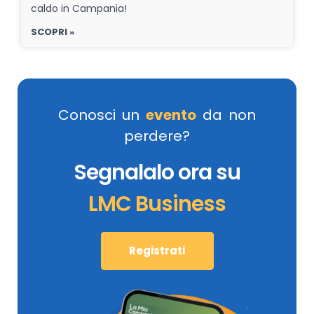
caldo in Campania!
SCOPRI »
Conosci un
evento
da non
perdere?
Segnalalo ora su
LMC Business
Registrati