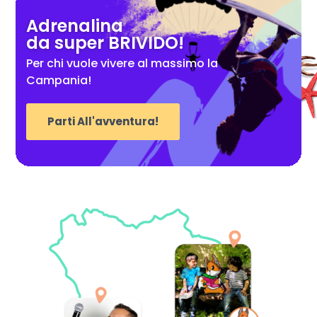
Adrenalina
da super BRIVIDO!
Per chi vuole vivere al massimo la
Campania!
Parti All'avventura!