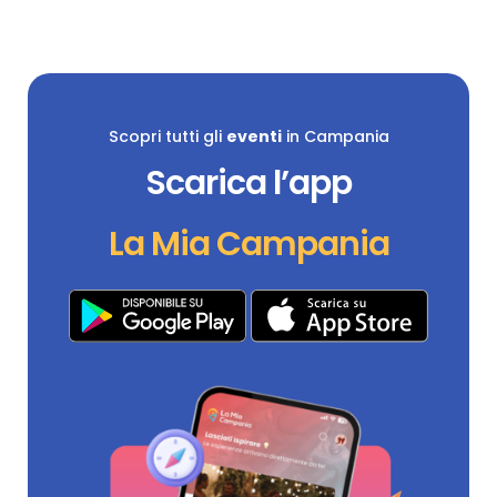
Scopri tutti gli
eventi
in Campania
Scarica l’app
La Mia Campania