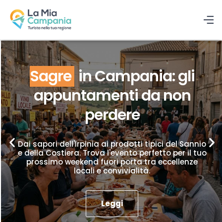
Sagre
in Campania: gli
appuntamenti da non
perdere
Dai sapori dell'Irpinia ai prodotti tipici del Sannio
e della Costiera. Trova l'evento perfetto per il tuo
prossimo weekend fuori porta tra eccellenze
locali e convivialità.
Leggi