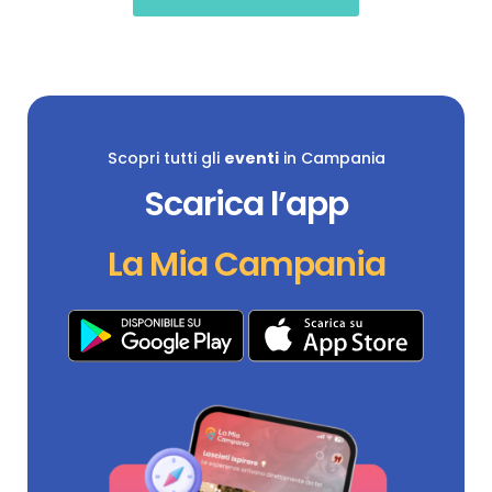
Scopri tutti gli
eventi
in Campania
Scarica l’app
La Mia Campania