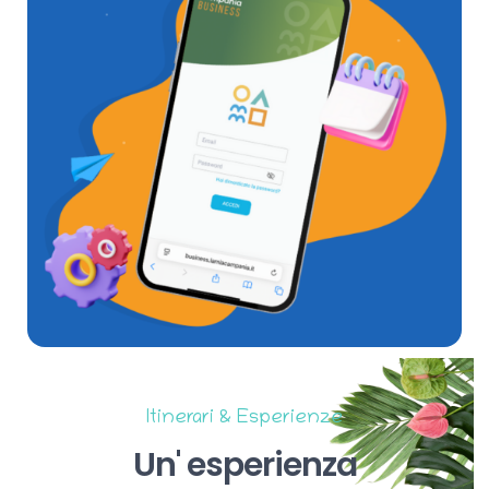
Itinerari & Esperienze
Un'
esperienza