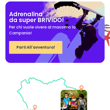
Adrenalina
da super BRIVIDO!
Per chi vuole vivere al massimo la
Campania!
Parti All'avventura!