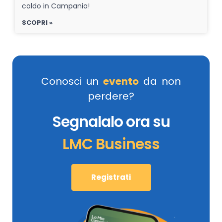
caldo in Campania!
SCOPRI »
Conosci un
evento
da non
perdere?
Segnalalo ora su
LMC Business
Registrati