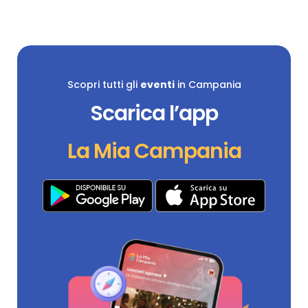
Scopri tutti gli
eventi
in Campania
Scarica l’app
La Mia Campania