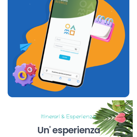
Itinerari & Esperienze
Un'
esperienza