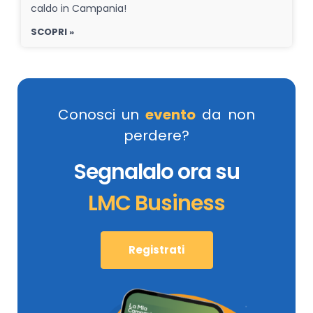
caldo in Campania!
SCOPRI »
Conosci un
evento
da non
perdere?
Segnalalo ora su
LMC Business
Registrati