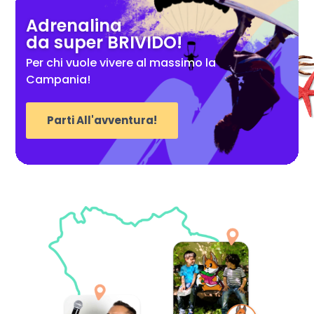
Adrenalina
da super BRIVIDO!
Per chi vuole vivere al massimo la
Campania!
Parti All'avventura!