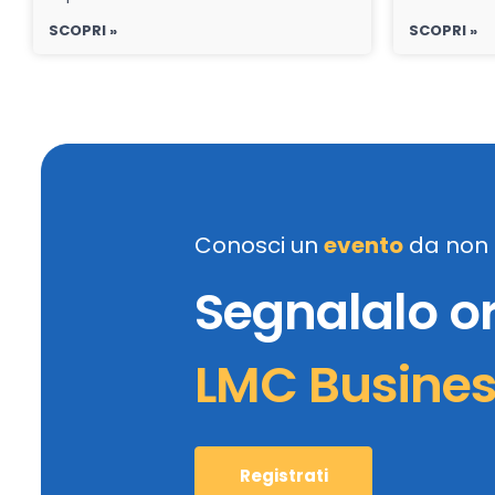
SCOPRI »
SCOPRI »
Conosci un
evento
da non 
Segnalalo o
LMC Busine
Registrati