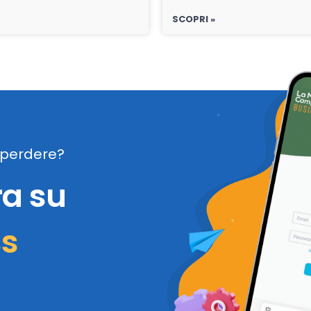
SCOPRI »
perdere?
ra su
ss