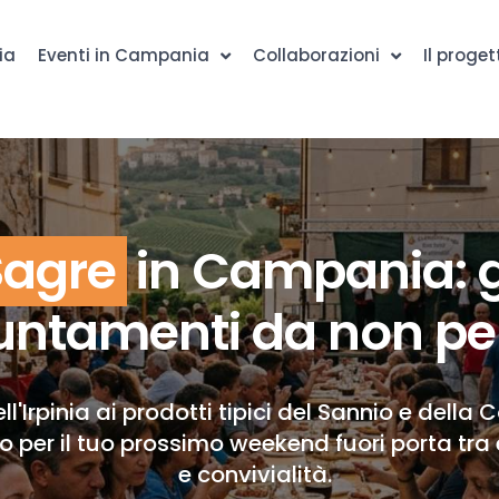
ia
Eventi in Campania
Collaborazioni
Il proget
Sagre
in Campania: g
ntamenti da non pe
ll'Irpinia ai prodotti tipici del Sannio e della 
to per il tuo prossimo weekend fuori porta tra 
e convivialità.