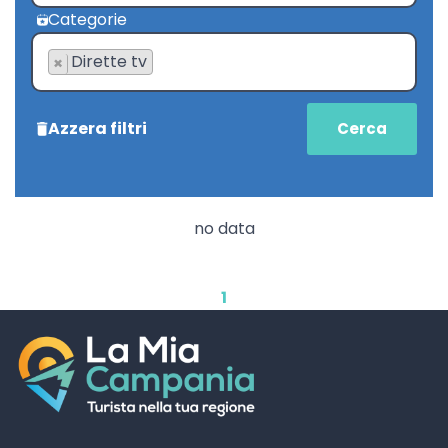
Categorie
Dirette tv
×
Azzera filtri
no data
1