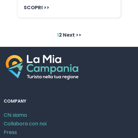
SCOPRI >>
1
2
Next >>
COMPANY
Chi siamo
Collabora con noi
Press