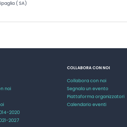
ipaglia ( SA)
COLLABORA CON NOI
Collabora con noi
n noi
Segnala un evento
Piattaforma organizzatori
oi
Calendario eventi
2014-2020
2021-2027