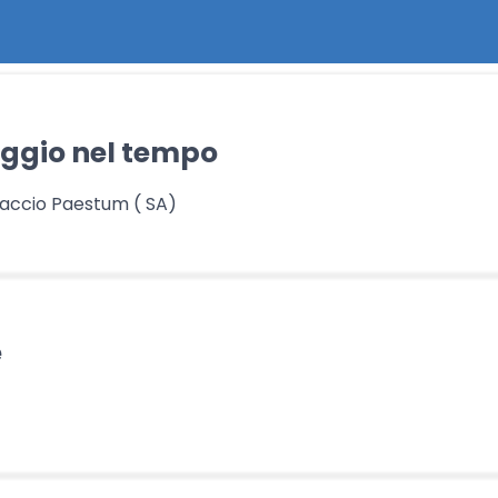
aggio nel tempo
accio Paestum ( SA)
e