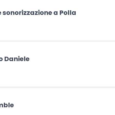
e sonorizzazione a Polla
o Daniele
mble