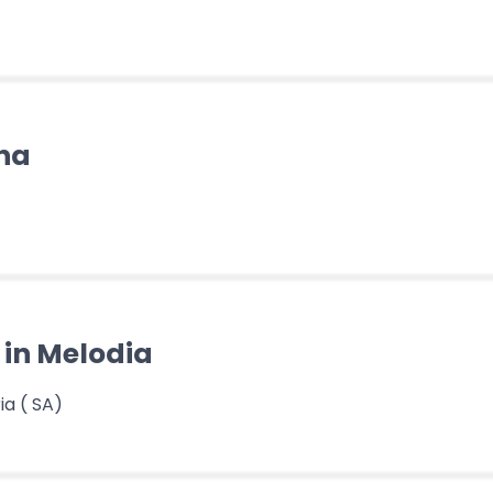
ena
 in Melodia
ia ( SA)