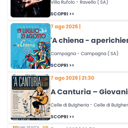
Villa Rufolo - Ravello ( SA)
SCOPRI >>
7 ago 2026 |
'A chiena - aperichi
Campagna - Campagna ( SA)
SCOPRI >>
7 ago 2026 | 21:30
A Canturìa – Giovani
Celle di Bulgheria - Celle di Bulgher
SCOPRI >>