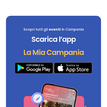
Scopri tutti gli
eventi
in Campania
Scarica l’app
La Mia Campania