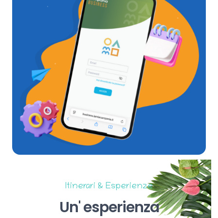
Itinerari & Esperienze
Un'
esperienza