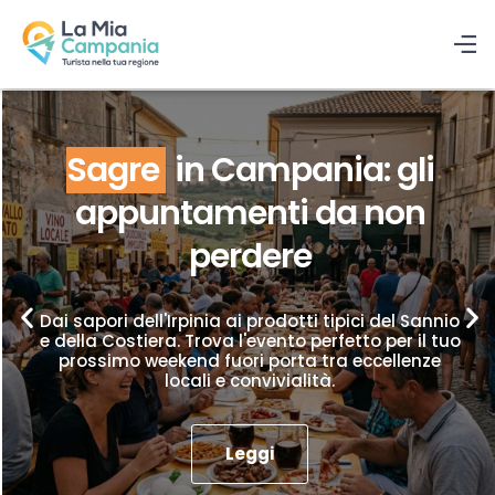
Sagre
in Campania: gli
appuntamenti da non
perdere
Dai sapori dell'Irpinia ai prodotti tipici del Sannio
e della Costiera. Trova l'evento perfetto per il tuo
prossimo weekend fuori porta tra eccellenze
locali e convivialità.
Leggi