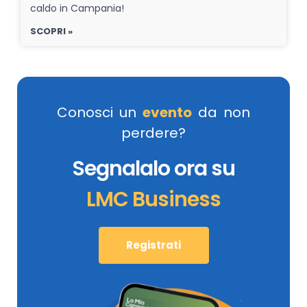
caldo in Campania!
SCOPRI »
Conosci un
evento
da non
perdere?
Segnalalo ora su
LMC Business
Registrati