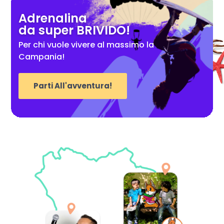
Adrenalina
da super BRIVIDO!
Per chi vuole vivere al massimo la
Campania!
Parti All'avventura!