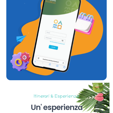
Itinerari & Esperienze
Un'
esperienza