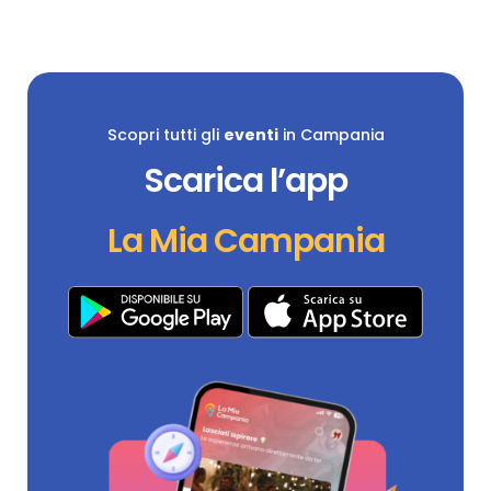
Scopri tutti gli
eventi
in Campania
Scarica l’app
La Mia Campania