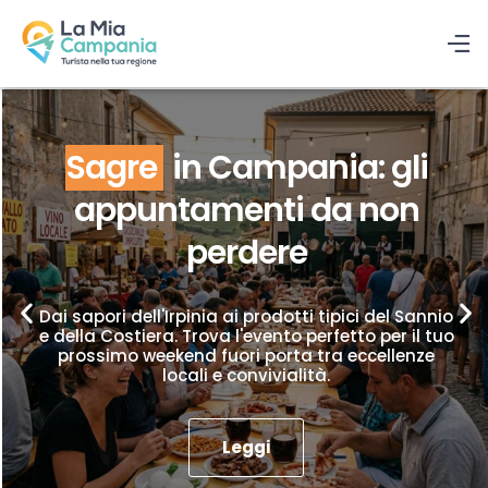
Sagre
in Campania: gli
appuntamenti da non
perdere
Dai sapori dell'Irpinia ai prodotti tipici del Sannio
e della Costiera. Trova l'evento perfetto per il tuo
prossimo weekend fuori porta tra eccellenze
locali e convivialità.
Leggi