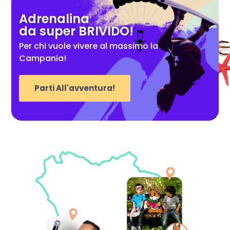
Adrenalina
da super BRIVIDO!
Per chi vuole vivere al massimo la
Campania!
Parti All'avventura!