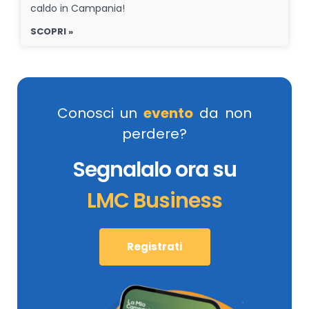
caldo in Campania!
SCOPRI »
Conosci un
evento
da non
perdere?
Segnalalo ora su
LMC Business
Registrati