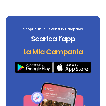
Scopri tutti gli
eventi
in Campania
Scarica l’app
La Mia Campania