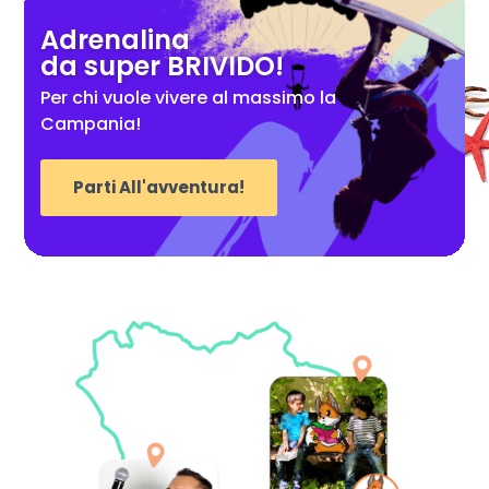
Adrenalina
da super BRIVIDO!
Per chi vuole vivere al massimo la
Campania!
Parti All'avventura!