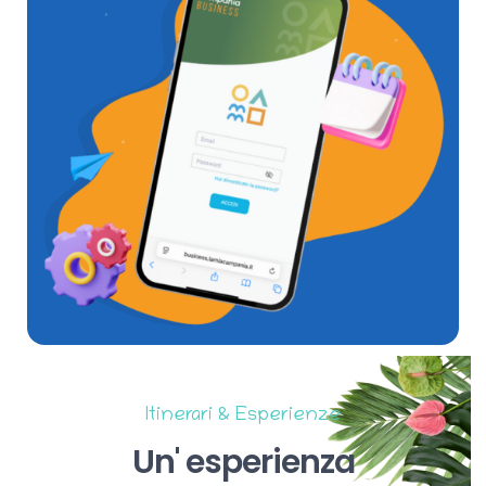
Itinerari & Esperienze
Un'
esperienza