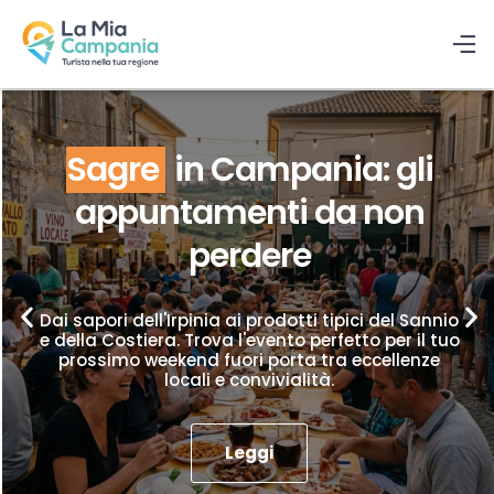
Sagre
in Campania: gli
appuntamenti da non
perdere
Dai sapori dell'Irpinia ai prodotti tipici del Sannio
e della Costiera. Trova l'evento perfetto per il tuo
prossimo weekend fuori porta tra eccellenze
locali e convivialità.
Leggi