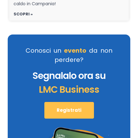
caldo in Campania!
SCOPRI »
Conosci un
evento
da non
perdere?
Segnalalo ora su
LMC Business
Registrati