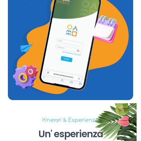
Itinerari & Esperienze
Un'
esperienza