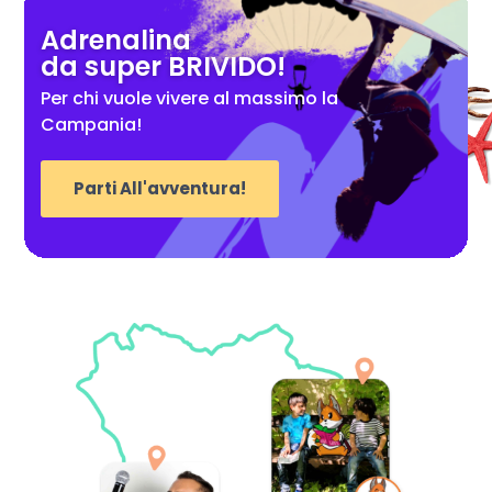
Adrenalina
da super BRIVIDO!
Per chi vuole vivere al massimo la
Campania!
Parti All'avventura!