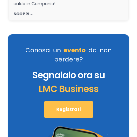
caldo in Campania!
SCOPRI »
Conosci un
evento
da non
perdere?
Segnalalo ora su
LMC Business
Registrati