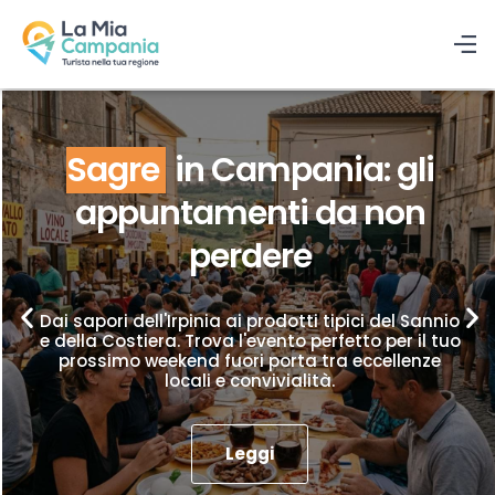
Sagre
in Campania: gli
appuntamenti da non
perdere
Dai sapori dell'Irpinia ai prodotti tipici del Sannio
e della Costiera. Trova l'evento perfetto per il tuo
prossimo weekend fuori porta tra eccellenze
locali e convivialità.
Leggi