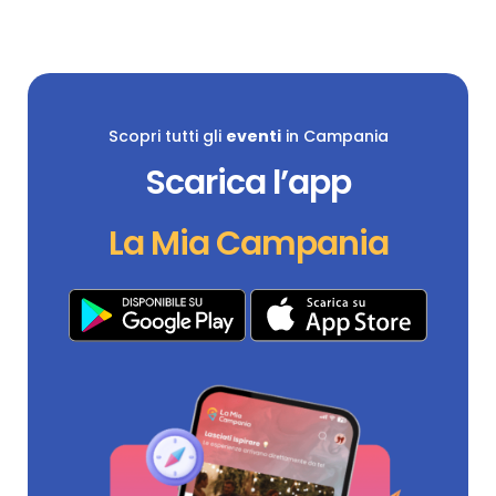
Scopri tutti gli
eventi
in Campania
Scarica l’app
La Mia Campania