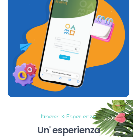
Itinerari & Esperienze
Un'
esperienza