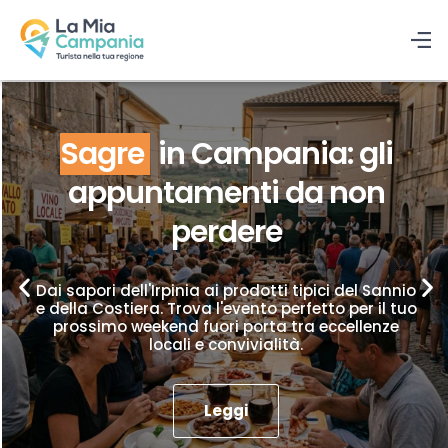
Sagre
in Campania: gli
appuntamenti da non
perdere
Dai sapori dell'Irpinia ai prodotti tipici del Sannio
e della Costiera. Trova l'evento perfetto per il tuo
prossimo weekend fuori porta tra eccellenze
locali e convivialità.
Leggi