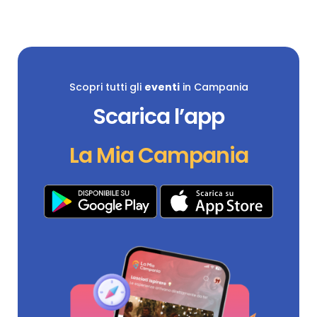
Scopri tutti gli
eventi
in Campania
Scarica l’app
La Mia Campania