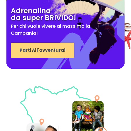
Adrenalina
da super BRIVIDO!
Per chi vuole vivere al massimo la
Campania!
Parti All'avventura!