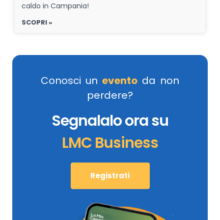
caldo in Campania!
SCOPRI »
Conosci un
evento
da non
perdere?
Segnalalo ora su
LMC Business
Registrati