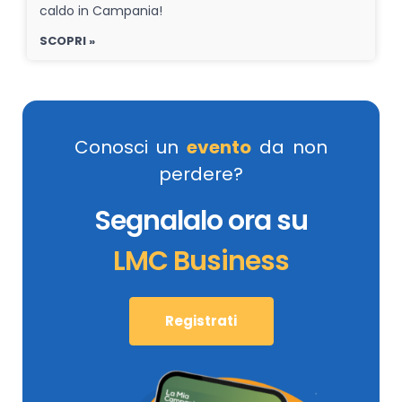
caldo in Campania!
SCOPRI »
Conosci un
evento
da non
perdere?
Segnalalo ora su
LMC Business
Registrati