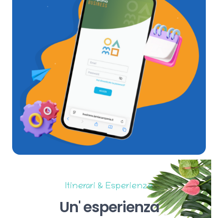
Itinerari & Esperienze
Un'
esperienza