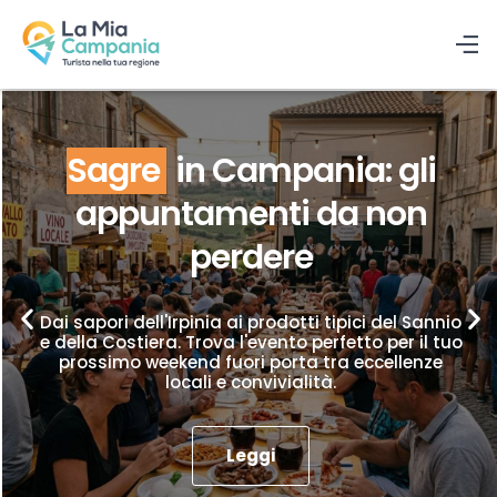
Sagre
in Campania: gli
appuntamenti da non
perdere
Dai sapori dell'Irpinia ai prodotti tipici del Sannio
e della Costiera. Trova l'evento perfetto per il tuo
prossimo weekend fuori porta tra eccellenze
locali e convivialità.
Leggi