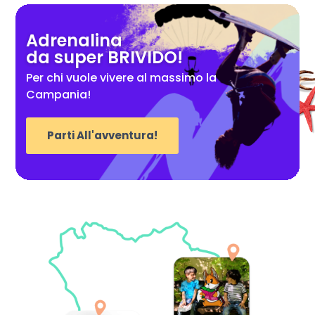
Adrenalina
da super BRIVIDO!
Per chi vuole vivere al massimo la
Campania!
Parti All'avventura!