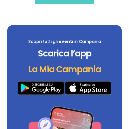
Scopri tutti gli
eventi
in Campania
Scarica l’app
La Mia Campania