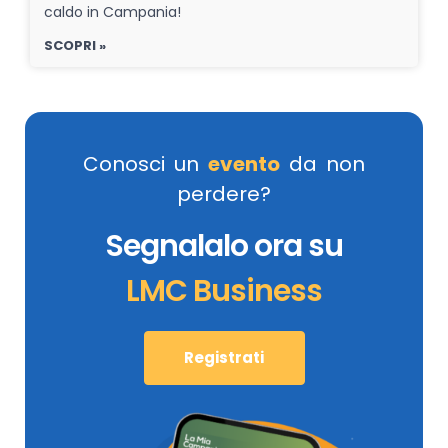
caldo in Campania!
SCOPRI »
Conosci un
evento
da non
perdere?
Segnalalo ora su
LMC Business
Registrati