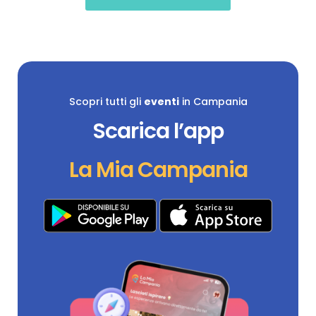
Scopri tutti gli
eventi
in Campania
Scarica l’app
La Mia Campania