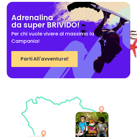
Adrenalina
da super BRIVIDO!
Per chi vuole vivere al massimo la
Campania!
Parti All'avventura!