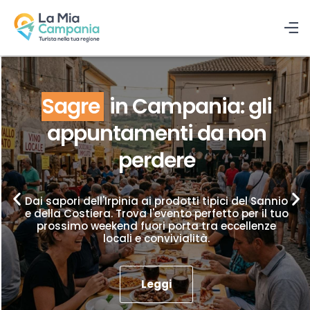
Sagre
in Campania: gli
appuntamenti da non
perdere
Dai sapori dell'Irpinia ai prodotti tipici del Sannio
e della Costiera. Trova l'evento perfetto per il tuo
prossimo weekend fuori porta tra eccellenze
locali e convivialità.
Leggi