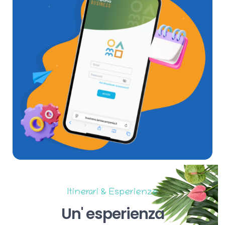
Itinerari & Esperienze
Un'
esperienza