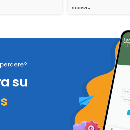
SCOPRI »
perdere?
ra su
ss