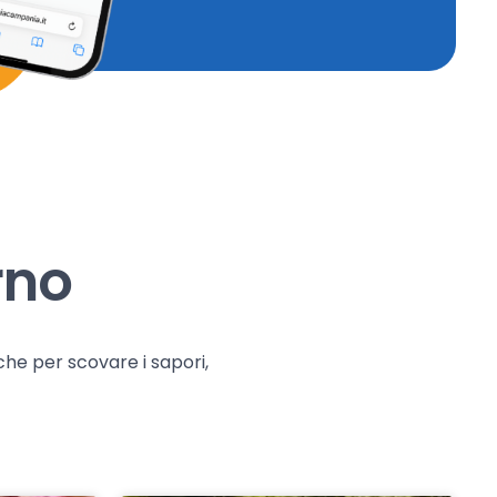
rno
che per scovare i sapori,