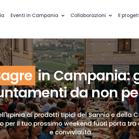
ia
Eventi in Campania
Collaborazioni
Il proget
Sagre
in Campania: g
ntamenti da non pe
ll'Irpinia ai prodotti tipici del Sannio e della 
to per il tuo prossimo weekend fuori porta tra 
e convivialità.