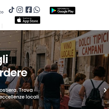
to
li
rdere
Costiera. Trova
eccellenze locali