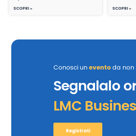
SCOPRI »
SCOPRI »
Conosci un
evento
da non 
Segnalalo o
LMC Busine
Registrati