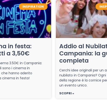
INSPIRATION
INS
a in festa:
Addio al Nubilat
tti a 3,50€
Campania: la g
completa
cinema 3.50€ in Campania:
li sono i cinema in
Cerchi idee originali per un a
che hanno aderito
nubilato in Campania? Ogni
iva cinema in festa!
della regione è la cornice pe
un evento unico.
SCOPRI »