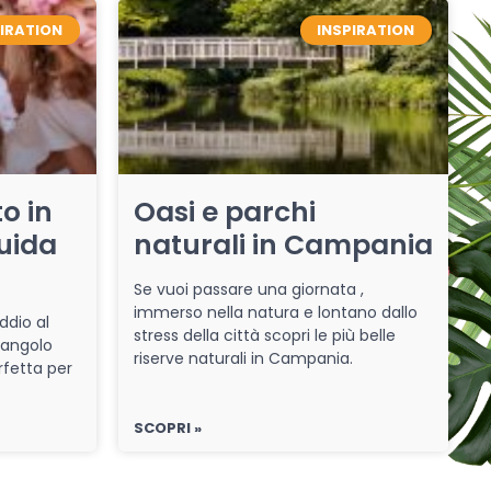
PIRATION
INSPIRATION
o in
Oasi e parchi
uida
naturali in Campania
Se vuoi passare una giornata ,
immerso nella natura e lontano dallo
ddio al
stress della città scopri le più belle
 angolo
riserve naturali in Campania.
rfetta per
SCOPRI »