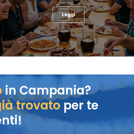
Leggi
o
in Campania?
ià trovato
per te
nti!