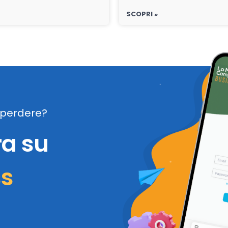
SCOPRI »
perdere?
ra su
ss