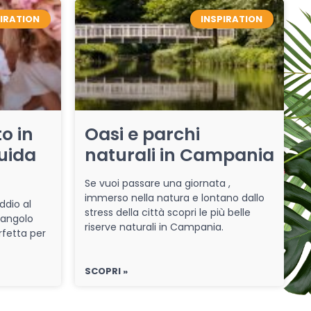
PIRATION
INSPIRATION
o in
Oasi e parchi
uida
naturali in Campania
Se vuoi passare una giornata ,
immerso nella natura e lontano dallo
ddio al
stress della città scopri le più belle
 angolo
riserve naturali in Campania.
rfetta per
SCOPRI »