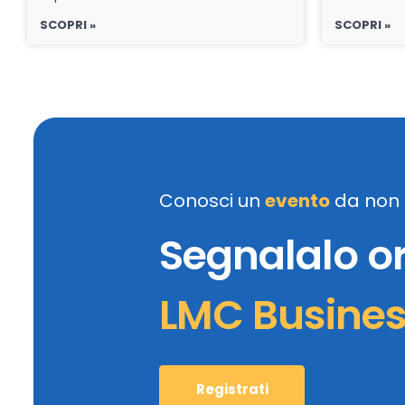
SCOPRI »
SCOPRI »
Conosci un
evento
da non 
Segnalalo o
LMC Busine
Registrati