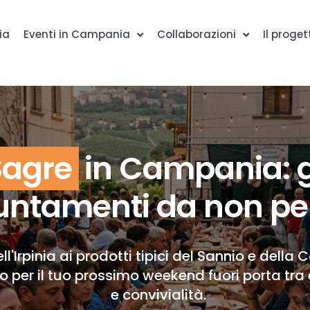
ia
Eventi in Campania
Collaborazioni
Il proget
Sagre
in Campania: g
ntamenti da non pe
ll'Irpinia ai prodotti tipici del Sannio e della 
to per il tuo prossimo weekend fuori porta tra 
e convivialità.