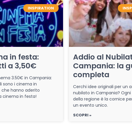
INSPIRATION
INS
a in festa:
Addio al Nubilat
tti a 3,50€
Campania: la g
completa
cinema 3.50€ in Campania:
li sono i cinema in
Cerchi idee originali per un a
che hanno aderito
nubilato in Campania? Ogni
iva cinema in festa!
della regione è la cornice pe
un evento unico.
SCOPRI »