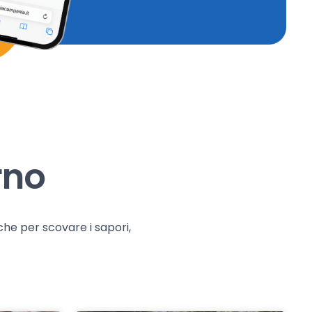
rno
che per scovare i sapori,