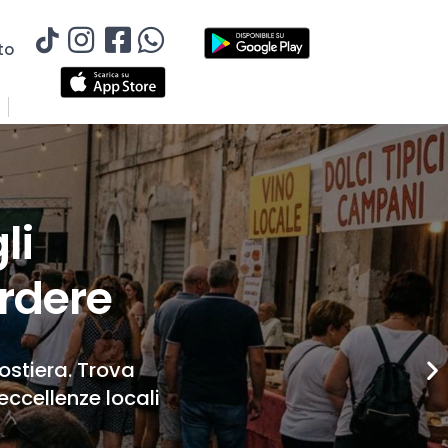
to
li
rdere
Costiera. Trova
eccellenze locali