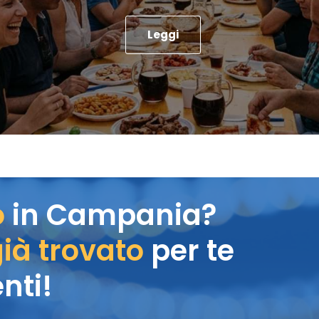
Leggi
o
in Campania?
ià trovato
per te
nti!