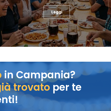
Leggi
o
in Campania?
ià trovato
per te
nti!