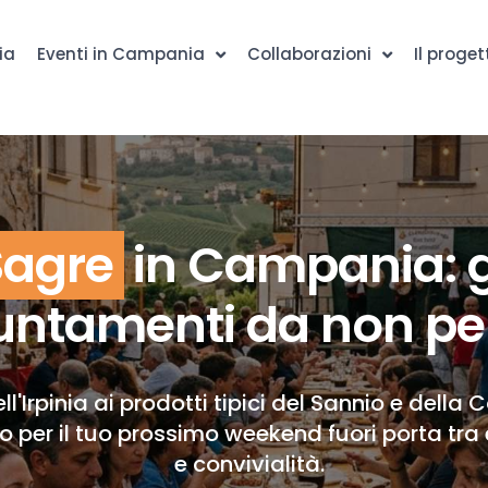
ia
Eventi in Campania
Collaborazioni
Il proget
Sagre
in Campania: g
ntamenti da non pe
ll'Irpinia ai prodotti tipici del Sannio e della 
to per il tuo prossimo weekend fuori porta tra 
e convivialità.