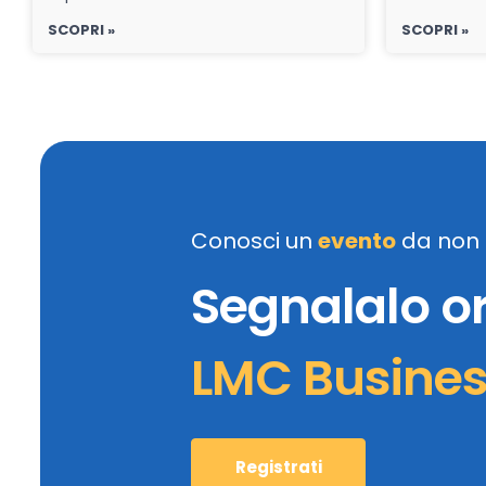
SCOPRI »
SCOPRI »
Conosci un
evento
da non 
Segnalalo o
LMC Busine
Registrati