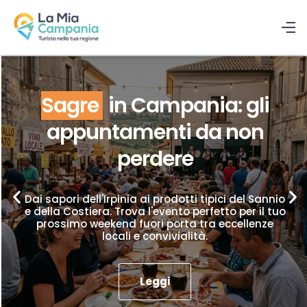
Sagre
in Campania: gli
appuntamenti da non
perdere
Dai sapori dell'Irpinia ai prodotti tipici del Sannio
e della Costiera. Trova l'evento perfetto per il tuo
prossimo weekend fuori porta tra eccellenze
locali e convivialità.
Leggi