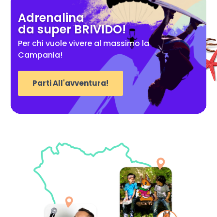
Adrenalina
da super BRIVIDO!
Per chi vuole vivere al massimo la
Campania!
Parti All'avventura!