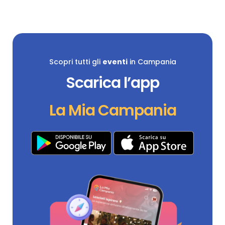
Scopri tutti gli
eventi
in Campania
Scarica l’app
La Mia Campania