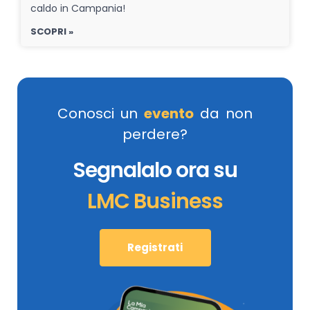
caldo in Campania!
SCOPRI »
Conosci un
evento
da non
perdere?
Segnalalo ora su
LMC Business
Registrati