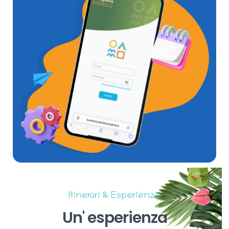
Itinerari & Esperienze
Un'
esperienza