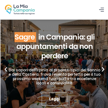
Sagre
in Campania: gli
appuntamenti da non
perdere
Dai sapori dell'Irpinia ai prodotti tipici del Sannio
e della Costiera. Trova l'evento perfetto per il tuo
prossimo weekend fuori porta tra eccellenze
locali e convivialità.
Leggi