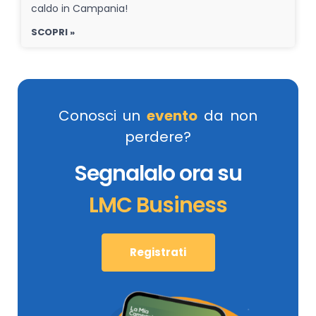
caldo in Campania!
SCOPRI »
Conosci un
evento
da non
perdere?
Segnalalo ora su
LMC Business
Registrati