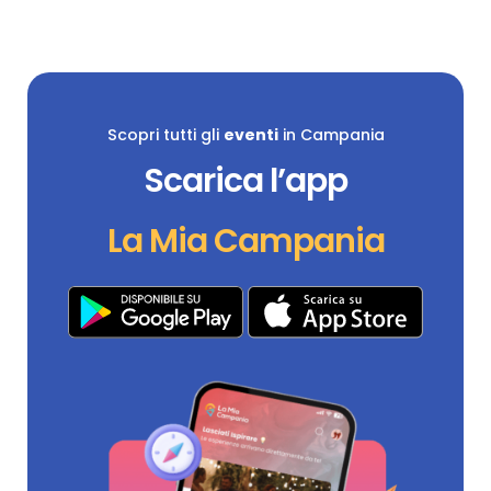
Scopri tutti gli
eventi
in Campania
Scarica l’app
La Mia Campania