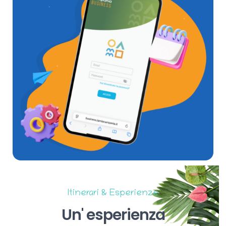
Itinerari & Esperienze
Un'
esperienza