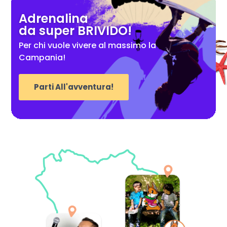
Adrenalina
da super BRIVIDO!
Per chi vuole vivere al massimo la
Campania!
Parti All'avventura!