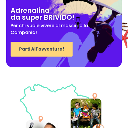
Adrenalina
da super BRIVIDO!
Per chi vuole vivere al massimo la
Campania!
Parti All'avventura!