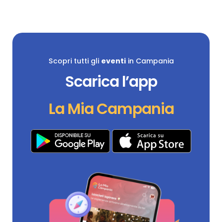
Scopri tutti gli
eventi
in Campania
Scarica l’app
La Mia Campania