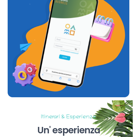
Itinerari & Esperienze
Un'
esperienza