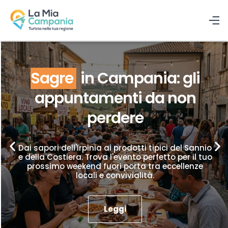
Sagre
in Campania: gli
appuntamenti da non
perdere
Dai sapori dell'Irpinia ai prodotti tipici del Sannio
e della Costiera. Trova l'evento perfetto per il tuo
prossimo weekend fuori porta tra eccellenze
locali e convivialità.
Leggi