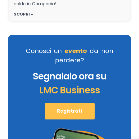
caldo in Campania!
SCOPRI »
Conosci un
evento
da non
perdere?
Segnalalo ora su
LMC Business
Registrati