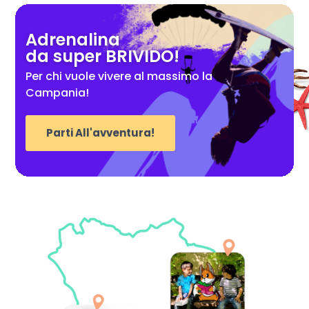
Adrenalina
da super BRIVIDO!
Per chi vuole vivere al massimo la
Campania!
Parti All'avventura!