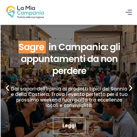
Sagre
in Campania: gli
appuntamenti da non
perdere
Dai sapori dell'Irpinia ai prodotti tipici del Sannio
e della Costiera. Trova l'evento perfetto per il tuo
prossimo weekend fuori porta tra eccellenze
locali e convivialità.
Leggi