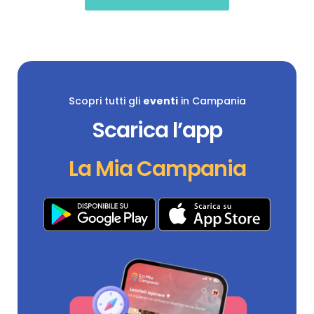
Scopri tutti gli
eventi
in Campania
Scarica l’app
La Mia Campania