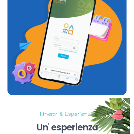
Itinerari & Esperienze
Un'
esperienza