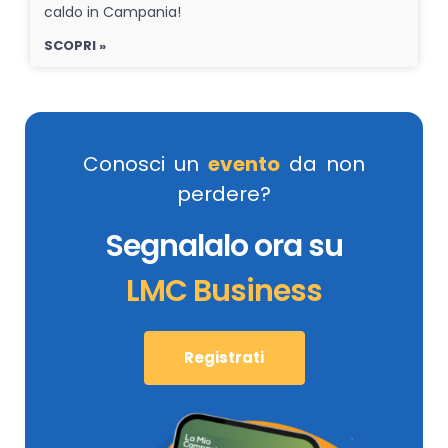
caldo in Campania!
SCOPRI »
Conosci un
evento
da non
perdere?
Segnalalo ora su
LMC Business
Registrati