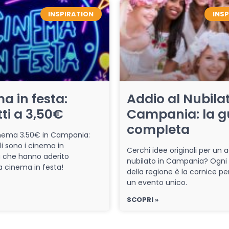
INSPIRATION
INS
a in festa:
Addio al Nubilat
tti a 3,50€
Campania: la g
completa
cinema 3.50€ in Campania:
li sono i cinema in
Cerchi idee originali per un a
che hanno aderito
nubilato in Campania? Ogni
iva cinema in festa!
della regione è la cornice pe
un evento unico.
SCOPRI »