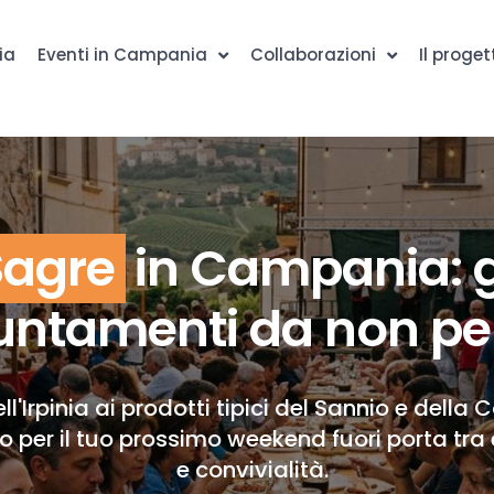
ia
Eventi in Campania
Collaborazioni
Il proget
Sagre
in Campania: g
ntamenti da non pe
ll'Irpinia ai prodotti tipici del Sannio e della 
to per il tuo prossimo weekend fuori porta tra 
e convivialità.