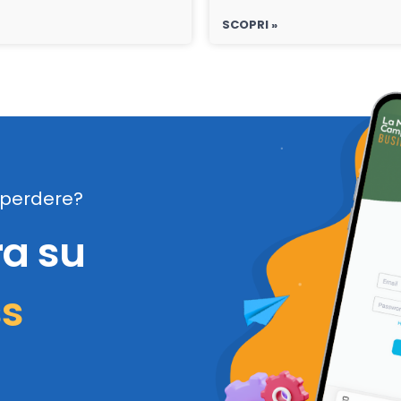
SCOPRI »
perdere?
ra su
ss