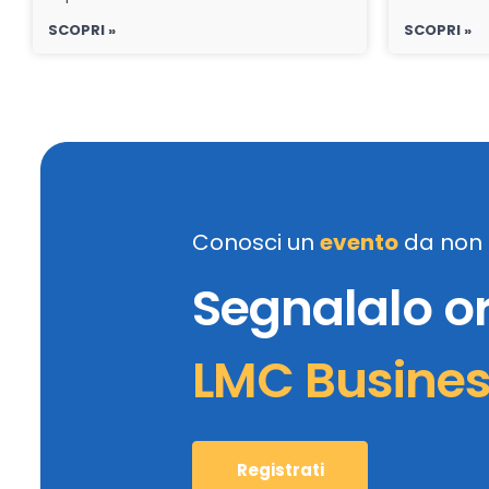
SCOPRI »
SCOPRI »
Conosci un
evento
da non 
Segnalalo o
LMC Busine
Registrati