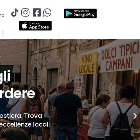
to
li
rdere
Costiera. Trova
eccellenze locali