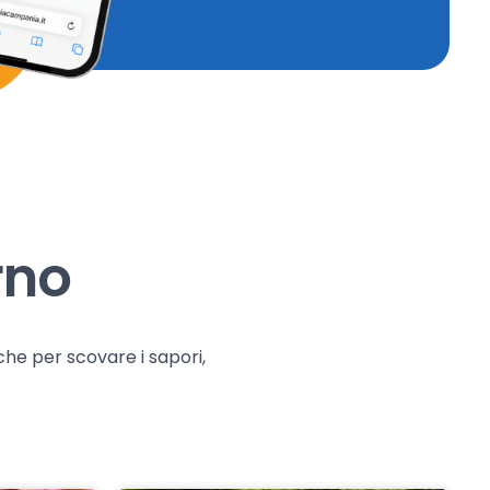
rno
che per scovare i sapori,