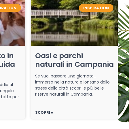
PIRATION
INSPIRATION
o in
Oasi e parchi
uida
naturali in Campania
Se vuoi passare una giornata ,
immerso nella natura e lontano dallo
ddio al
stress della città scopri le più belle
 angolo
riserve naturali in Campania.
rfetta per
SCOPRI »