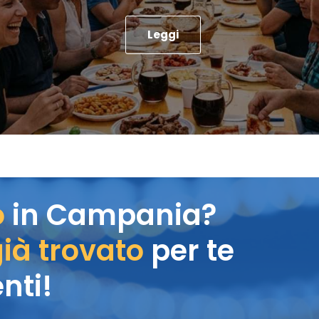
Leggi
o
in Campania?
ià trovato
per te
nti!