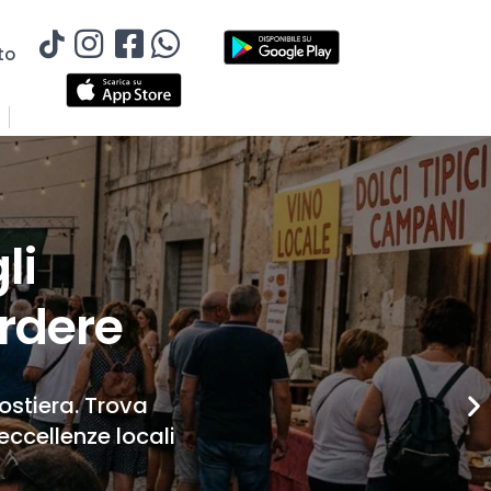
to
li
rdere
Costiera. Trova
eccellenze locali