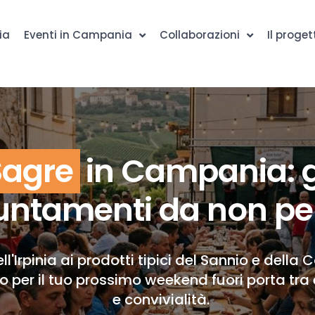
ia
Eventi in Campania
Collaborazioni
Il proget
Sagre
in Campania: g
ntamenti da non pe
ll'Irpinia ai prodotti tipici del Sannio e della 
to per il tuo prossimo weekend fuori porta tra 
e convivialità.