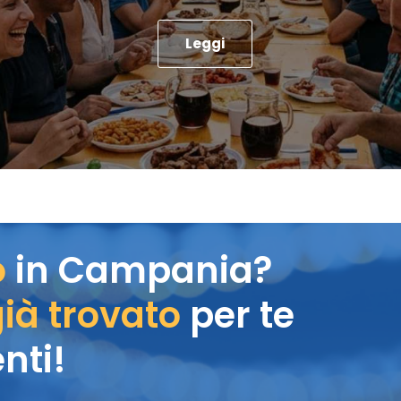
Leggi
o
in Campania?
ià trovato
per te
nti!