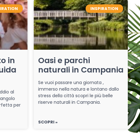
PIRATION
INSPIRATION
o in
Oasi e parchi
uida
naturali in Campania
Se vuoi passare una giornata ,
immerso nella natura e lontano dallo
ddio al
stress della città scopri le più belle
 angolo
riserve naturali in Campania.
rfetta per
SCOPRI »