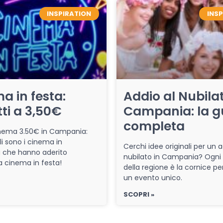
INSPIRATION
INS
a in festa:
Addio al Nubilat
tti a 3,50€
Campania: la g
completa
cinema 3.50€ in Campania:
li sono i cinema in
Cerchi idee originali per un a
che hanno aderito
nubilato in Campania? Ogni
iva cinema in festa!
della regione è la cornice pe
un evento unico.
SCOPRI »