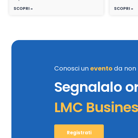
SCOPRI »
SCOPRI »
Conosci un
evento
da non 
Segnalalo o
LMC Busine
Registrati