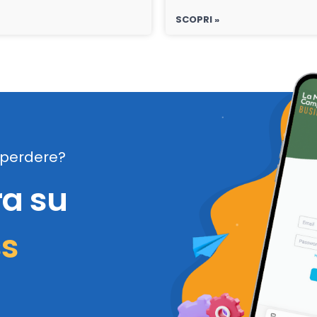
SCOPRI »
perdere?
ra su
ss