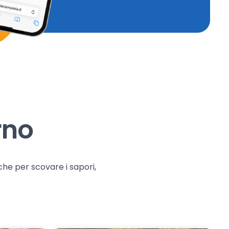
rno
che per scovare i sapori,