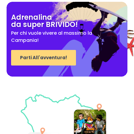
Adrenalina
da super BRIVIDO!
Per chi vuole vivere al massimo la
Campania!
Parti All'avventura!