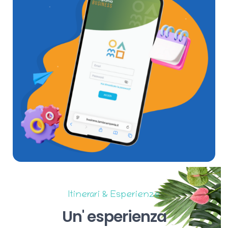
Itinerari & Esperienze
Un'
esperienza