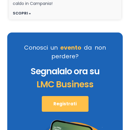
caldo in Campania!
SCOPRI »
Conosci un
evento
da non
perdere?
Segnalalo ora su
LMC Business
Registrati