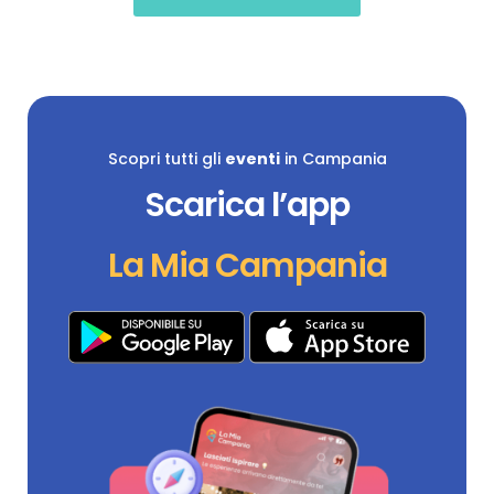
Scopri tutti gli
eventi
in Campania
Scarica l’app
La Mia Campania