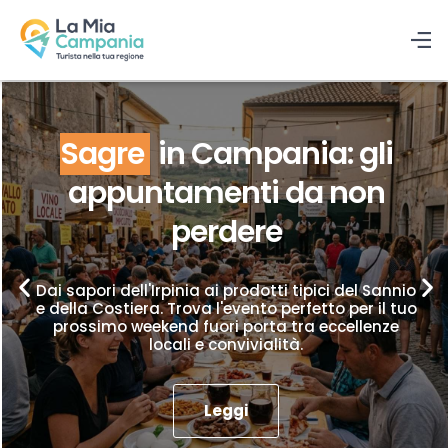
Sagre
in Campania: gli
appuntamenti da non
perdere
Dai sapori dell'Irpinia ai prodotti tipici del Sannio
e della Costiera. Trova l'evento perfetto per il tuo
prossimo weekend fuori porta tra eccellenze
locali e convivialità.
Leggi