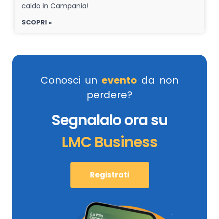
caldo in Campania!
SCOPRI »
Conosci un
evento
da non
perdere?
Segnalalo ora su
LMC Business
Registrati