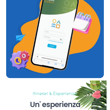
Itinerari & Esperienze
Un'
esperienza