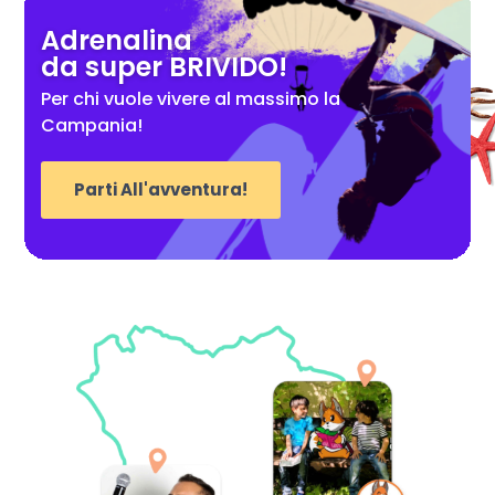
Adrenalina
da super BRIVIDO!
Per chi vuole vivere al massimo la
Campania!
Parti All'avventura!