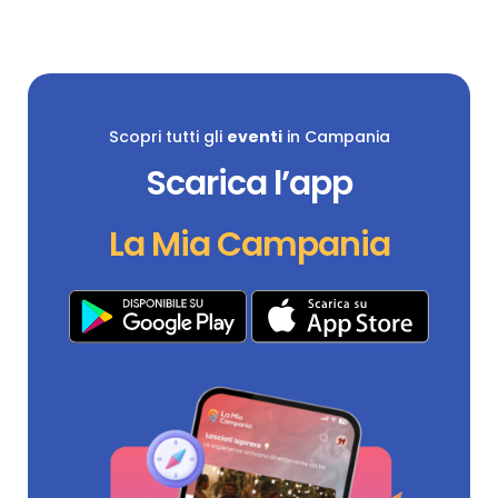
Scopri tutti gli
eventi
in Campania
Scarica l’app
La Mia Campania