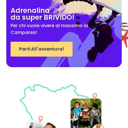
Adrenalina
da super BRIVIDO!
Per chi vuole vivere al massimo la
Campania!
Parti All'avventura!