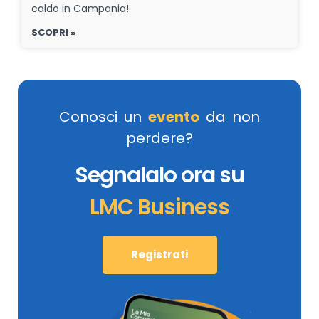
caldo in Campania!
SCOPRI »
Conosci un
evento
da non
perdere?
Segnalalo ora su
LMC Business
Registrati