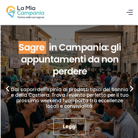
Sagre
in Campania: gli
appuntamenti da non
perdere
Dai sapori dell'Irpinia ai prodotti tipici del Sannio
e della Costiera. Trova l'evento perfetto per il tuo
prossimo weekend fuori porta tra eccellenze
locali e convivialità.
Leggi