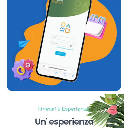
Itinerari & Esperienze
Un'
esperienza