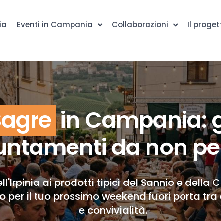
ia
Eventi in Campania
Collaborazioni
Il proget
Sagre
in Campania: g
ntamenti da non pe
ll'Irpinia ai prodotti tipici del Sannio e della 
to per il tuo prossimo weekend fuori porta tra 
e convivialità.