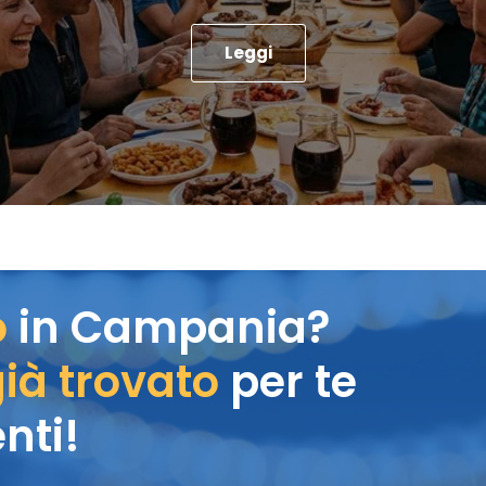
Leggi
o
in Campania?
ià trovato
per te
nti!