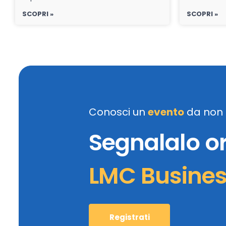
SCOPRI »
SCOPRI »
Conosci un
evento
da non 
Segnalalo o
LMC Busine
Registrati