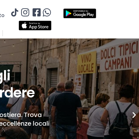
to
li
rdere
Costiera. Trova
eccellenze locali