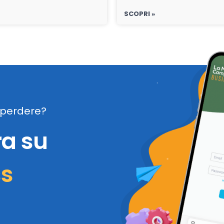
SCOPRI »
perdere?
ra su
ss