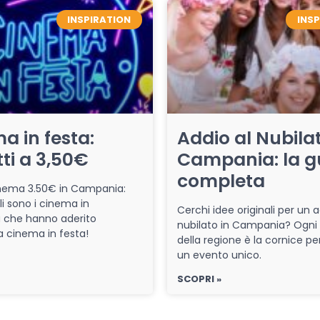
INSPIRATION
INS
a in festa:
Addio al Nubilat
tti a 3,50€
Campania: la g
completa
cinema 3.50€ in Campania:
li sono i cinema in
Cerchi idee originali per un a
che hanno aderito
nubilato in Campania? Ogni
iva cinema in festa!
della regione è la cornice pe
un evento unico.
SCOPRI »