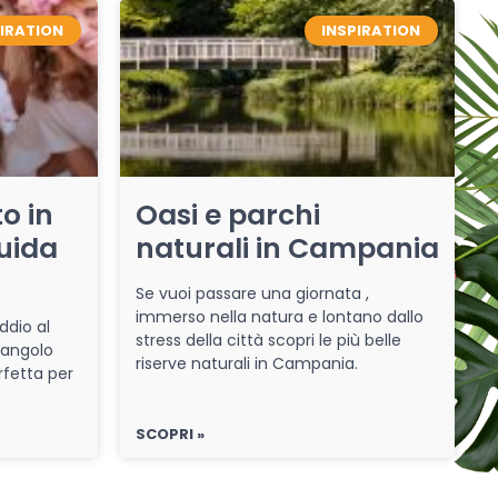
PIRATION
INSPIRATION
o in
Oasi e parchi
uida
naturali in Campania
Se vuoi passare una giornata ,
immerso nella natura e lontano dallo
ddio al
stress della città scopri le più belle
 angolo
riserve naturali in Campania.
rfetta per
SCOPRI »