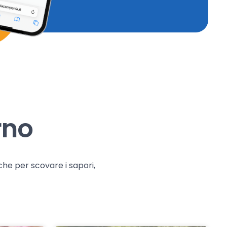
rno
che per scovare i sapori,