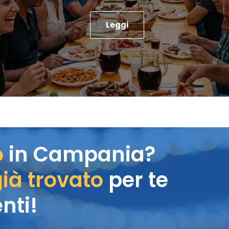
Leggi
o
in Campania?
ià trovato
per te
nti!