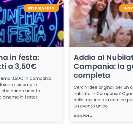
INSPIRATION
INS
a in festa:
Addio al Nubilat
tti a 3,50€
Campania: la g
completa
cinema 3.50€ in Campania:
li sono i cinema in
Cerchi idee originali per un a
che hanno aderito
nubilato in Campania? Ogni
iva cinema in festa!
della regione è la cornice pe
un evento unico.
SCOPRI »