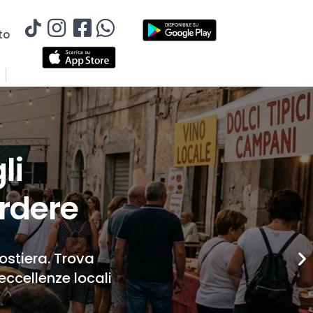
to
li
rdere
Costiera. Trova
eccellenze locali