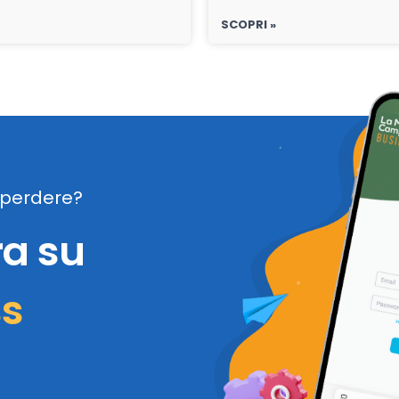
SCOPRI »
perdere?
ra su
ss