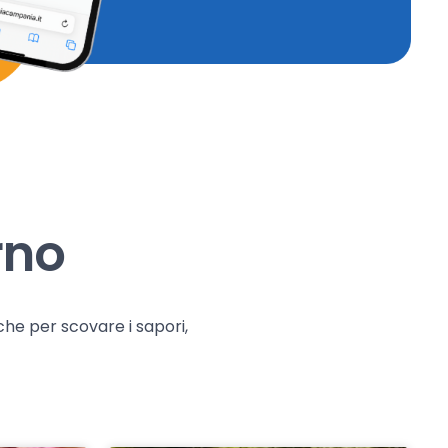
rno
che per scovare i sapori,