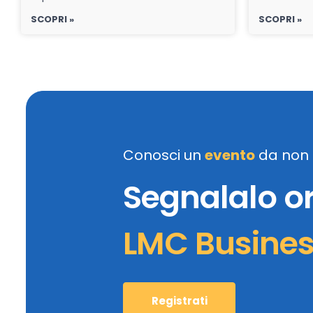
SCOPRI »
SCOPRI »
Conosci un
evento
da non 
Segnalalo o
LMC Busine
Registrati