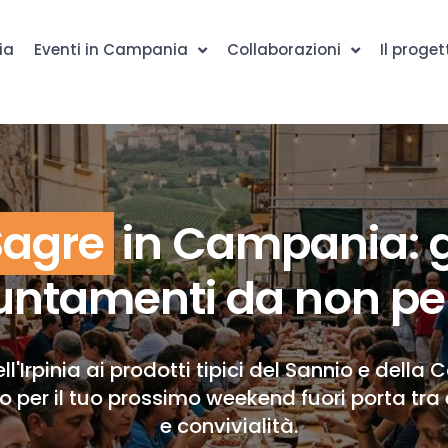
ia
Eventi in Campania
Collaborazioni
Il proget
Sagre
in Campania: g
ntamenti da non pe
ll'Irpinia ai prodotti tipici del Sannio e della 
to per il tuo prossimo weekend fuori porta tra 
e convivialità.