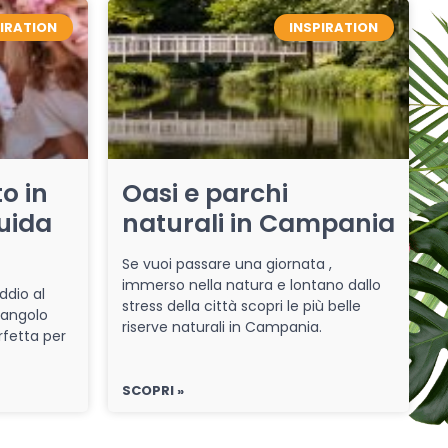
PIRATION
INSPIRATION
o in
Oasi e parchi
uida
naturali in Campania
Se vuoi passare una giornata ,
immerso nella natura e lontano dallo
ddio al
stress della città scopri le più belle
 angolo
riserve naturali in Campania.
rfetta per
SCOPRI »