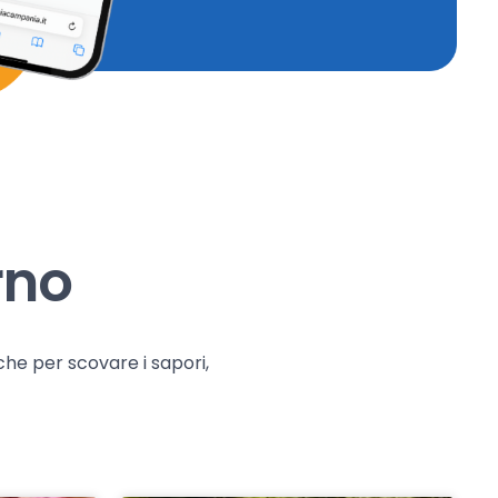
rno
che per scovare i sapori,