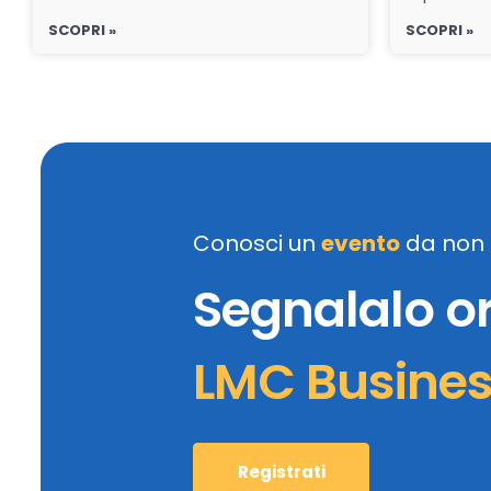
SCOPRI »
SCOPRI »
Conosci un
evento
da non 
Segnalalo o
LMC Busine
Registrati