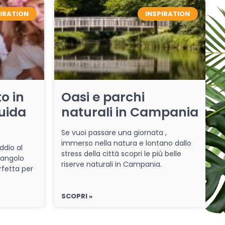
PIRATION
INSPIRATION
o in
Oasi e parchi
uida
naturali in Campania
Se vuoi passare una giornata ,
immerso nella natura e lontano dallo
ddio al
stress della città scopri le più belle
 angolo
riserve naturali in Campania.
rfetta per
SCOPRI »