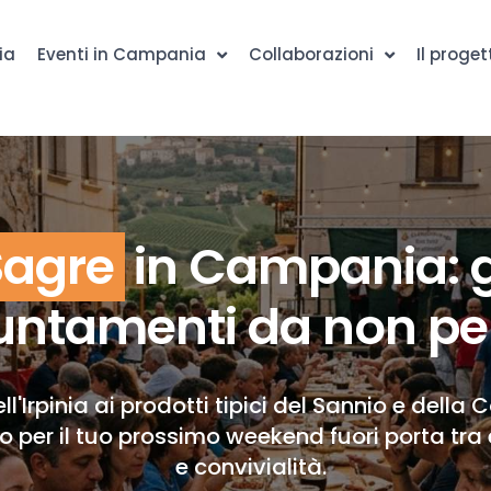
ia
Eventi in Campania
Collaborazioni
Il proget
Sagre
in Campania: g
ntamenti da non pe
ll'Irpinia ai prodotti tipici del Sannio e della 
to per il tuo prossimo weekend fuori porta tra 
e convivialità.