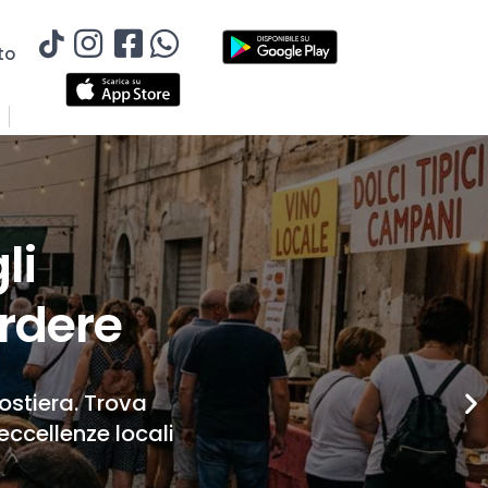
to
li
rdere
Costiera. Trova
eccellenze locali