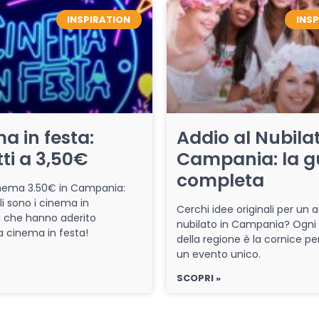
INSPIRATION
INS
a in festa:
Addio al Nubilat
tti a 3,50€
Campania: la g
completa
cinema 3.50€ in Campania:
li sono i cinema in
Cerchi idee originali per un a
che hanno aderito
nubilato in Campania? Ogni
iva cinema in festa!
della regione è la cornice pe
un evento unico.
SCOPRI »