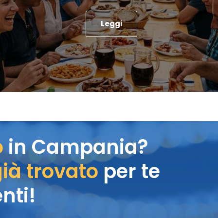
Leggi
o
in Campania?
ià trovato
per te
nti!