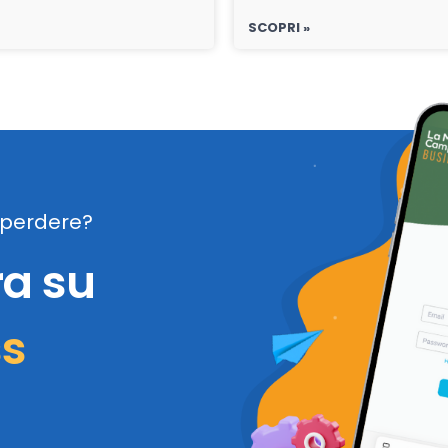
SCOPRI »
perdere?
ra su
ss