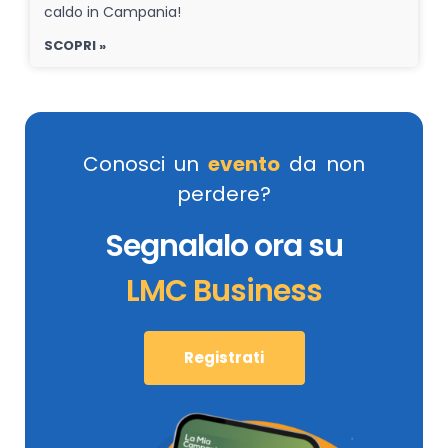
caldo in Campania!
SCOPRI »
Conosci un
evento
da non
perdere?
Segnalalo ora su
LMC Business
Registrati