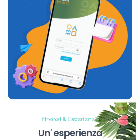
Itinerari & Esperienze
Un'
esperienza