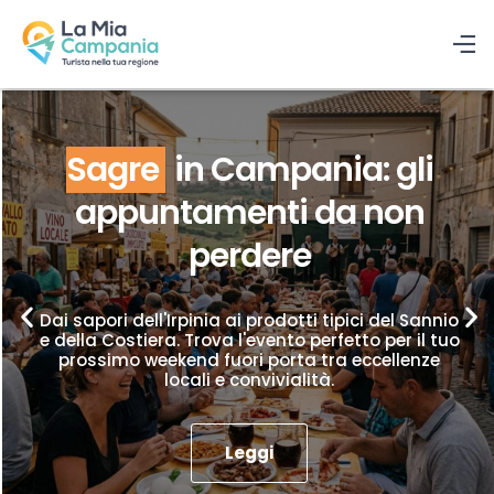
Sagre
in Campania: gli
appuntamenti da non
perdere
Dai sapori dell'Irpinia ai prodotti tipici del Sannio
e della Costiera. Trova l'evento perfetto per il tuo
prossimo weekend fuori porta tra eccellenze
locali e convivialità.
Leggi