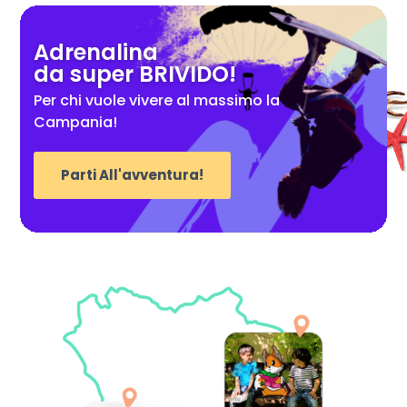
Adrenalina
da super BRIVIDO!
Per chi vuole vivere al massimo la
Campania!
Parti All'avventura!