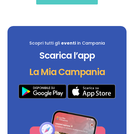
Scopri tutti gli
eventi
in Campania
Scarica l’app
La Mia Campania