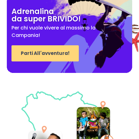
Adrenalina
da super BRIVIDO!
Per chi vuole vivere al massimo la
Campania!
Parti All'avventura!