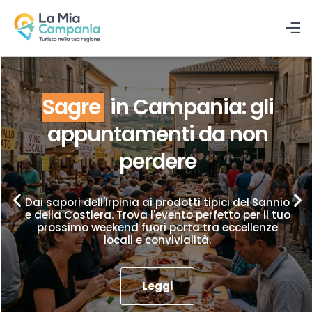
Sagre
in Campania: gli
appuntamenti da non
perdere
Dai sapori dell'Irpinia ai prodotti tipici del Sannio
e della Costiera. Trova l'evento perfetto per il tuo
prossimo weekend fuori porta tra eccellenze
locali e convivialità.
Leggi