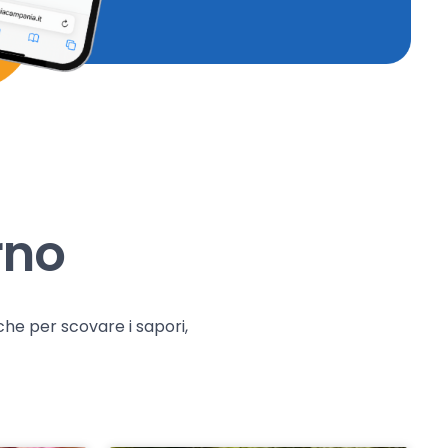
rno
che per scovare i sapori,