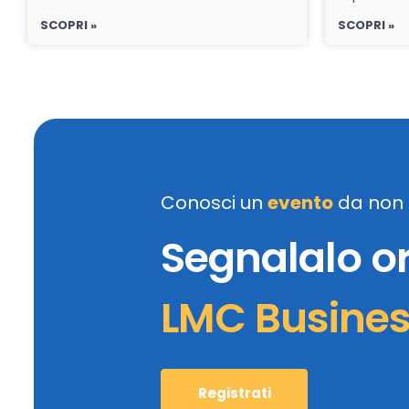
SCOPRI »
SCOPRI »
Conosci un
evento
da non 
Segnalalo o
LMC Busine
Registrati