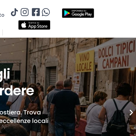
to
li
rdere
Costiera. Trova
eccellenze locali