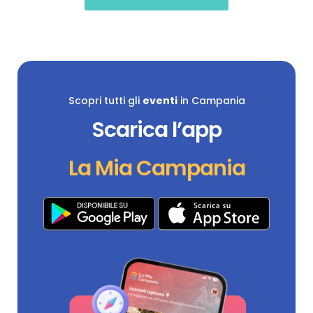
Scopri tutti gli
eventi
in Campania
Scarica l’app
La Mia Campania