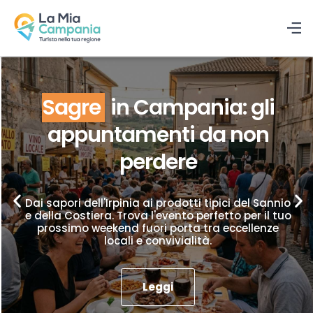
Sagre
in Campania: gli
appuntamenti da non
perdere
Dai sapori dell'Irpinia ai prodotti tipici del Sannio
e della Costiera. Trova l'evento perfetto per il tuo
prossimo weekend fuori porta tra eccellenze
locali e convivialità.
Leggi