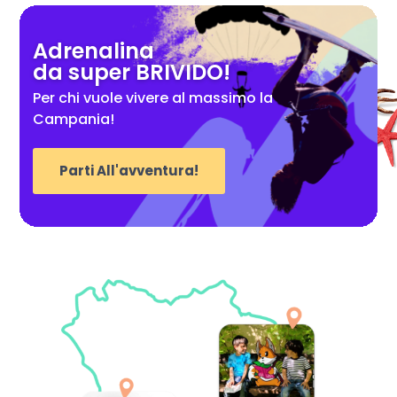
Adrenalina
da super BRIVIDO!
Per chi vuole vivere al massimo la
Campania!
Parti All'avventura!