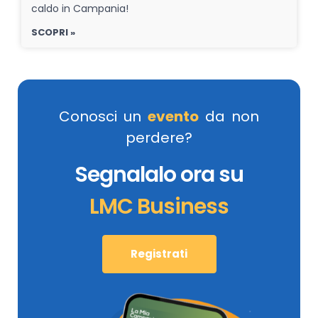
caldo in Campania!
SCOPRI »
Conosci un
evento
da non
perdere?
Segnalalo ora su
LMC Business
Registrati