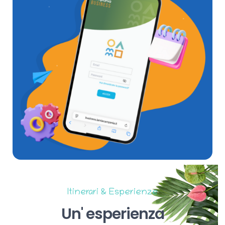
Itinerari & Esperienze
Un'
esperienza