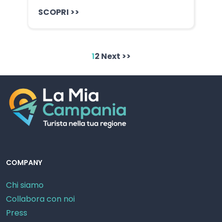
SCOPRI >>
1
2
Next >>
COMPANY
Chi siamo
Collabora con noi
Press