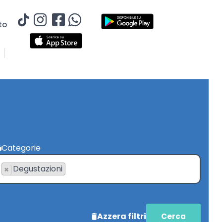
to
Categorie
Degustazioni
×
Azzera filtri