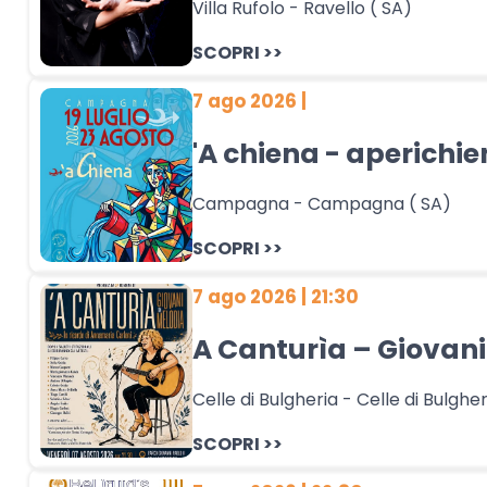
Villa Rufolo - Ravello ( SA)
SCOPRI >>
7 ago 2026 |
'A chiena - aperichi
Campagna - Campagna ( SA)
SCOPRI >>
7 ago 2026 | 21:30
A Canturìa – Giovani
Celle di Bulgheria - Celle di Bulgher
SCOPRI >>