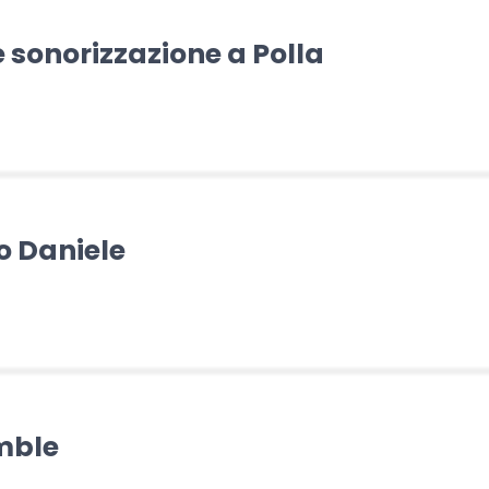
e sonorizzazione a Polla
o Daniele
mble