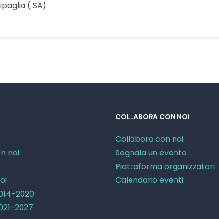
ipaglia ( SA)
COLLABORA CON NOI
Collabora con noi
n noi
Segnala un evento
Piattaforma organizzatori
oi
Calendario eventi
2014-2020
2021-2027