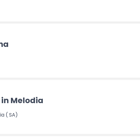
ena
 in Melodia
ia ( SA)