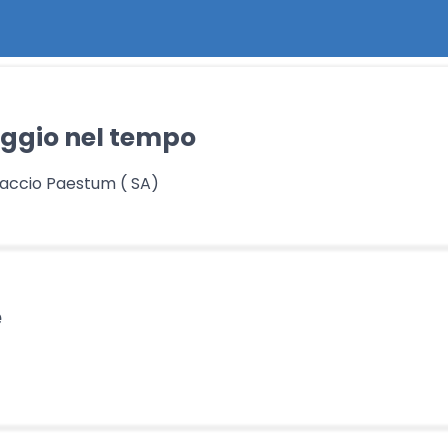
aggio nel tempo
accio Paestum ( SA)
e