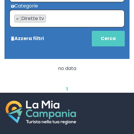
Categorie
Dirette tv
×
Azzera filtri
no data
1