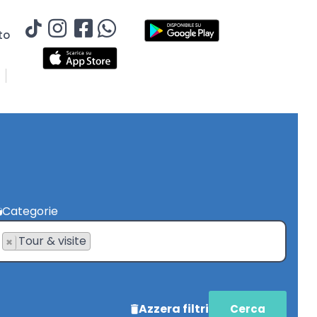
to
Categorie
Tour & visite
×
Azzera filtri