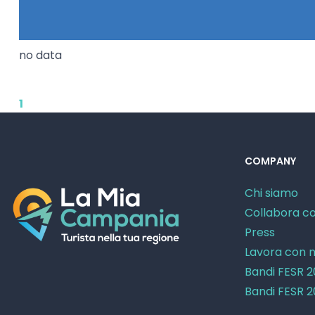
no data
1
COMPANY
Chi siamo
Collabora co
Press
Lavora con n
Bandi FESR 
Bandi FESR 