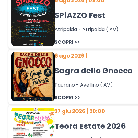
6 ago 2026 | 09:00
SP!AZZO Fest
Atripalda - Atripalda ( AV)
SCOPRI >>
6 ago 2026 |
Sagra dello Gnocco
Taurano - Avellino ( AV)
SCOPRI >>
27 giu 2026 | 20:00
Teora Estate 2026