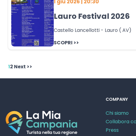
1 giu 2026 | 20:30
Lauro Festival 2026
Castello Lancellotti - Lauro ( AV)
SCOPRI >>
1
2
Next >>
COMPANY
Chi siamo
Collabora co
Press