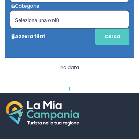
Categorie
Azzera filtri
no data
1