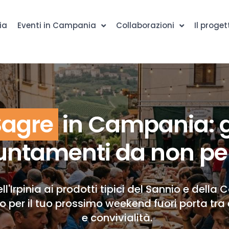
ia
Eventi in Campania
Collaborazioni
Il proget
Sagre
in Campania: g
ntamenti da non pe
ll'Irpinia ai prodotti tipici del Sannio e della 
to per il tuo prossimo weekend fuori porta tra 
e convivialità.