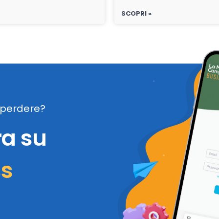
SCOPRI »
perdere?
ra su
ss