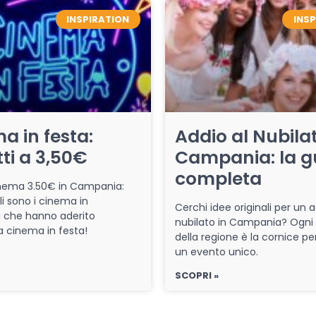
INSPIRATION
INS
a in festa:
Addio al Nubilat
tti a 3,50€
Campania: la g
completa
cinema 3.50€ in Campania:
li sono i cinema in
Cerchi idee originali per un a
che hanno aderito
nubilato in Campania? Ogni
iva cinema in festa!
della regione è la cornice pe
un evento unico.
SCOPRI »