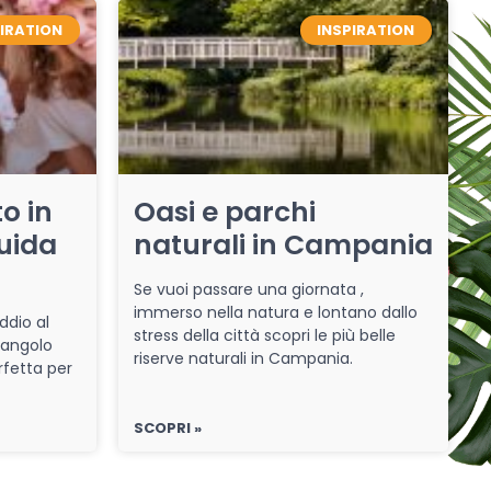
PIRATION
INSPIRATION
o in
Oasi e parchi
uida
naturali in Campania
Se vuoi passare una giornata ,
immerso nella natura e lontano dallo
ddio al
stress della città scopri le più belle
 angolo
riserve naturali in Campania.
rfetta per
SCOPRI »