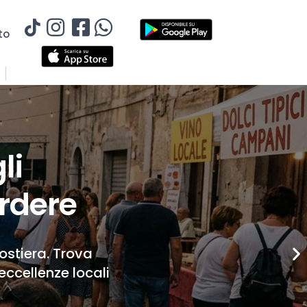
to
li
rdere
Costiera. Trova
eccellenze locali