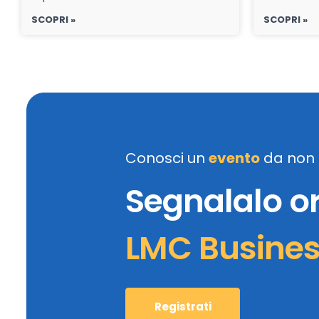
SCOPRI »
SCOPRI »
Conosci un
evento
da non 
Segnalalo o
LMC Busine
Registrati