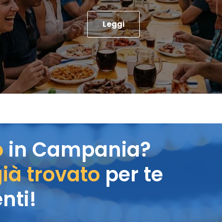
Leggi
o
in Campania?
ià trovato
per te
nti!