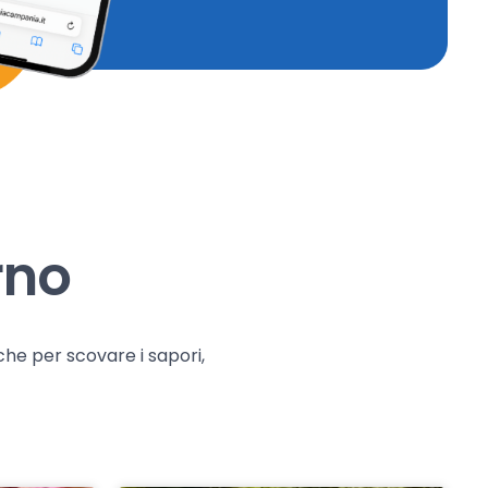
rno
che per scovare i sapori,