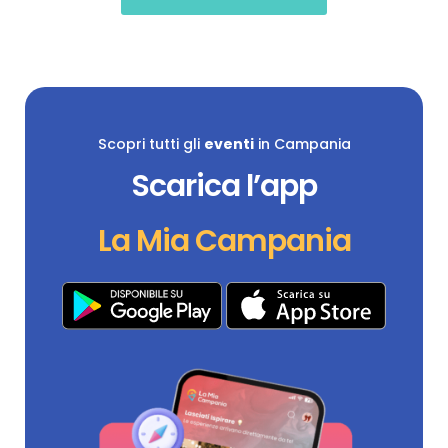
Scopri tutti gli
eventi
in Campania
Scarica l’app
La Mia Campania