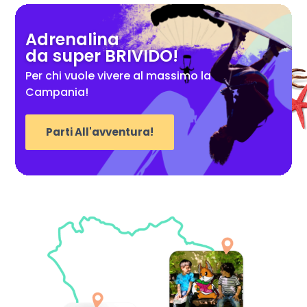
Adrenalina
da super BRIVIDO!
Per chi vuole vivere al massimo la
Campania!
Parti All'avventura!