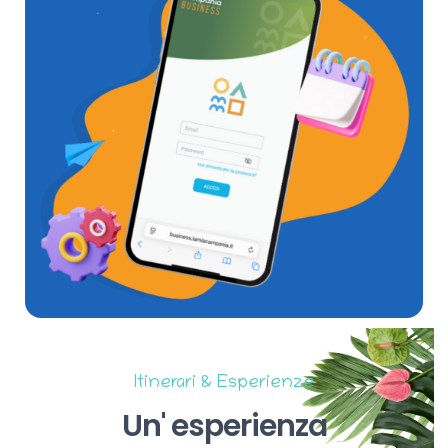
Itinerari & Esperienze
Un'
esperienza