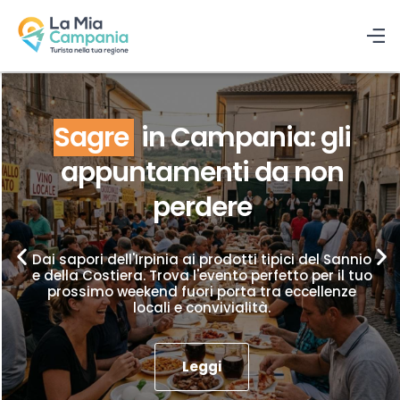
Sagre
in Campania: gli
appuntamenti da non
perdere
Dai sapori dell'Irpinia ai prodotti tipici del Sannio
e della Costiera. Trova l'evento perfetto per il tuo
prossimo weekend fuori porta tra eccellenze
locali e convivialità.
Leggi