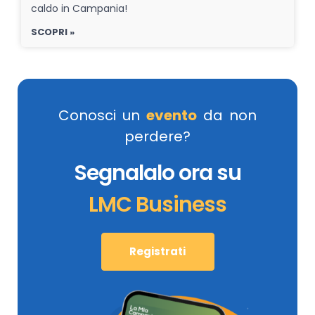
caldo in Campania!
SCOPRI »
Conosci un
evento
da non
perdere?
Segnalalo ora su
LMC Business
Registrati