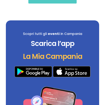
Scopri tutti gli
eventi
in Campania
Scarica l’app
La Mia Campania