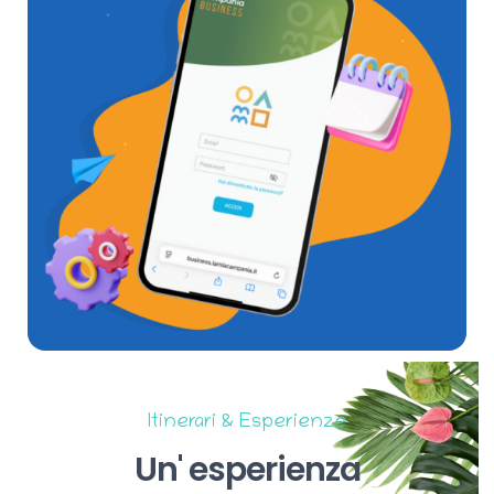
Itinerari & Esperienze
Un'
esperienza