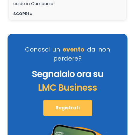
caldo in Campania!
SCOPRI »
Conosci un
evento
da non
perdere?
Segnalalo ora su
LMC Business
Registrati