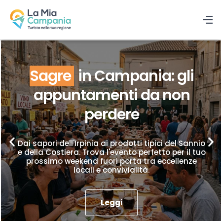
Sagre
in Campania: gli
appuntamenti da non
perdere
Dai sapori dell'Irpinia ai prodotti tipici del Sannio
e della Costiera. Trova l'evento perfetto per il tuo
prossimo weekend fuori porta tra eccellenze
locali e convivialità.
Leggi