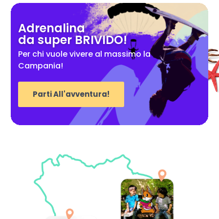
Adrenalina
da super BRIVIDO!
Per chi vuole vivere al massimo la
Campania!
Parti All'avventura!