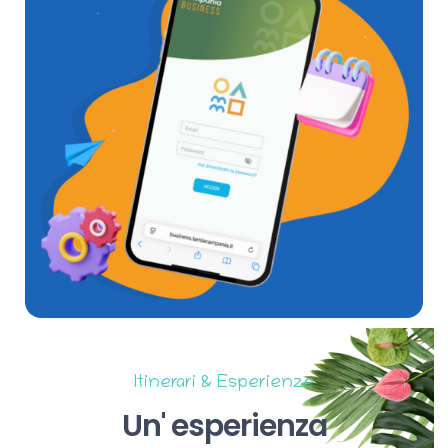
Itinerari & Esperienze
Un'
esperienza