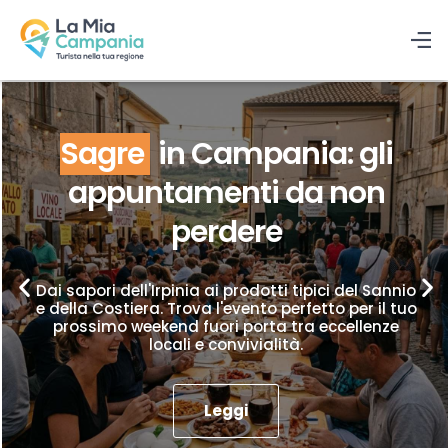
Sagre
in Campania: gli
appuntamenti da non
perdere
Dai sapori dell'Irpinia ai prodotti tipici del Sannio
e della Costiera. Trova l'evento perfetto per il tuo
prossimo weekend fuori porta tra eccellenze
locali e convivialità.
Leggi