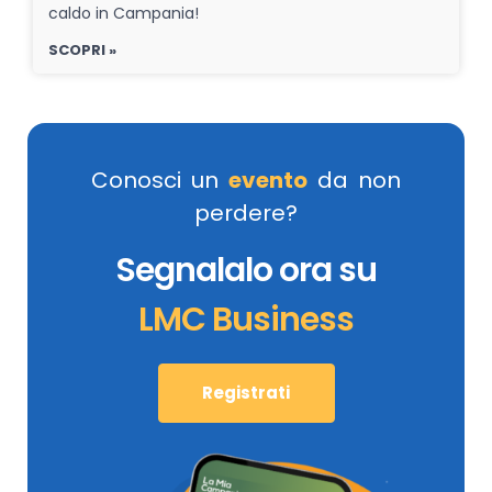
caldo in Campania!
SCOPRI »
Conosci un
evento
da non
perdere?
Segnalalo ora su
LMC Business
Registrati