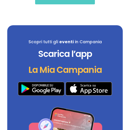
Scopri tutti gli
eventi
in Campania
Scarica l’app
La Mia Campania