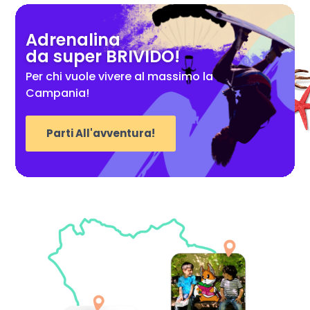
Adrenalina
da super BRIVIDO!
Per chi vuole vivere al massimo la
Campania!
Parti All'avventura!